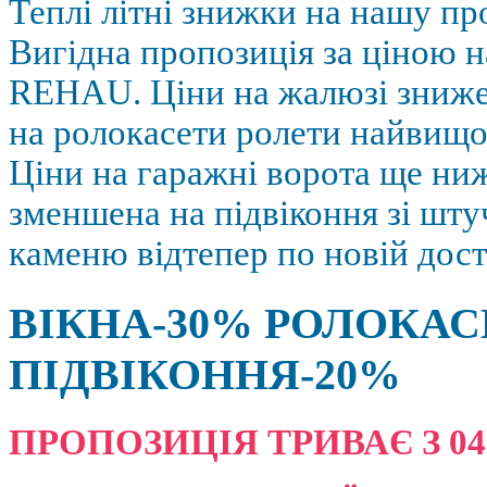
Теплі літні знижки на нашу пр
Вигідна пропозиція за ціною н
REHAU. Ціни на жалюзі зниж
на ролокасети ролети найвищої
Ціни на гаражні ворота ще ниж
зменшена на підвіконня зі шт
каменю відтепер по новій дост
ВІКНА-30% РОЛОКАС
ПІДВІКОННЯ-20%
ПРОПОЗИЦІЯ ТРИВАЄ З 04.08