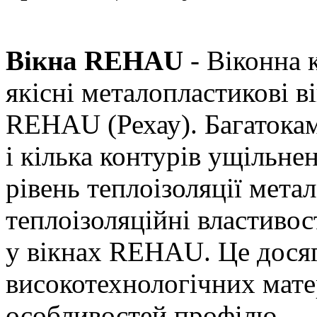
Вікна REHAU
- Віконна 
якісні металопластикові в
REHAU (Рехау). Багатокам
і кілька контурів ущільн
рівень теплоізоляції мета
теплоізоляційні властивос
у вікнах REHAU. Це дося
високотехнологічних мате
особливостей профілю.