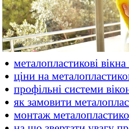
металопластикові вікна
ціни на металопластиков
профільні системи віко
як замовити металоплас
монтаж металопластико
на що звертати увагу пр