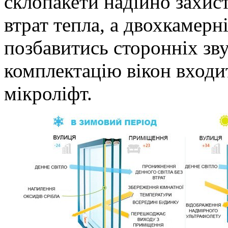
склопакети надійно захист
втрат тепла, а двохкамер
позбавитись сторонніх зву
комплектацію вікон входит
мікроліфт.