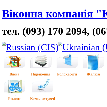
Віконна компанія "
тел. (093) 170 2094, (0
Вікна
Підвіконня
Ролокасети
Жалюзі
Ремонт
Комплектуючі