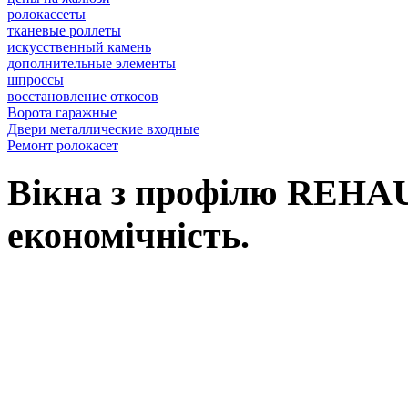
ролокассеты
тканевые роллеты
искусственный камень
дополнительные элементы
шпроссы
восcтановление откосов
Ворота гаражные
Двери металлические входные
Ремонт ролокасет
Вікна з профілю REHAU,
економічність.
Вікна REHAU, це наш вибір у Ль
вимоги: від високоенергоефектив
асортименту нашої продукції Ви зна
будівлі, так і реконструкції вже і
будинків, для об’єктного будівни