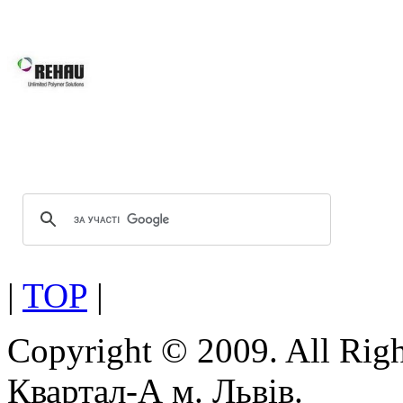
системам Ви робите правильний виб
Вікна REHAU підвищують 
вікон та дверей завдяки за
скла.
Оптимальна геометрія проф
Можливість використання посиленої
|
TOP
|
Copyright © 2009. All Rig
Квартал-А м. Львів.