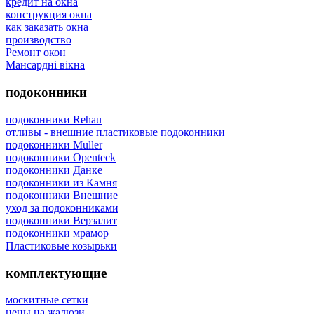
кредит на окна
конструкция окна
как заказать окна
производство
Ремонт окон
Мансардні вікна
подоконники
подоконники Rehau
отливы - внешние пластиковые подоконники
подоконники Muller
подоконники Openteck
подоконники Данке
подоконники из Камня
подоконники Внешние
уход за подоконниками
подоконники Верзалит
подоконники мрамор
Пластиковые козырьки
комплектующие
москитные сетки
цены на жалюзи