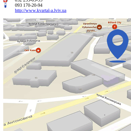
093 170-20-94
http://www.kvartal-a.lviv.ua