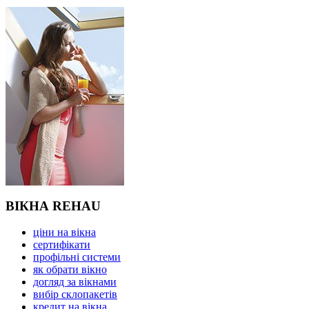
ВІКНА REHAU
ціни на вікна
сертифікати
профільні системи
як обрати вікно
догляд за вікнами
вибір склопакетів
кредит на вікна