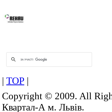
системам Ви робите правильний виб
Вікна REHAU підвищують 
вікон та дверей завдяки за
скла.
Оптимальна геометрія проф
Можливість використання посиленої
|
TOP
|
Copyright © 2009. All Rig
Квартал-А м. Львів.