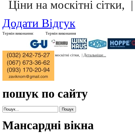
Ціни на москітні сітки, |
Додати Відгук
Термін виконання:
Термін виконання
Вікон в білому кольорі 10 днів, |
Ролокасет 5 днів, |
Жалюзі 4 дні, |
Штучн
дні, |
Натурального каменю мармур, граніт 7 днів, |
Ціни на вікна, |
Ціни н
на штучний камінь, |
Ціни на москітні сітки, |
Детальніше...
|
пошук по сайту
Мансардні вікна