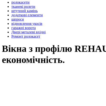
ролокасети
тканеві ролети
штучний камінь
додаткові елементи
шпроси
відновлення укосів
гаражні ворота
Двері металеві вхідні
Ремонт ролокасет
Вікна з профілю REHAU,
економічність.
Вікна REHAU, це наш вибір у Ль
вимоги: від високоенергоефектив
асортименту нашої продукції Ви зна
будівлі, так і реконструкції вже і
будинків, для об’єктного будівни