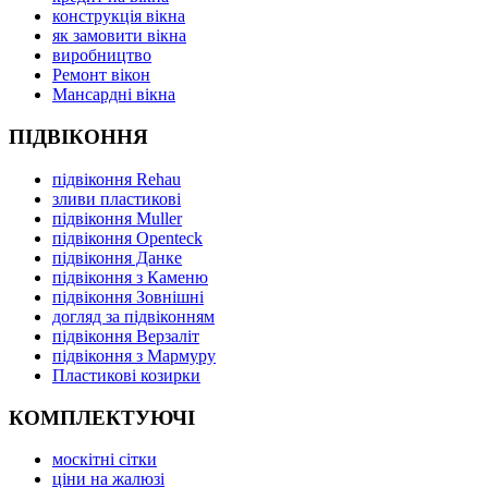
конструкція вікна
як замовити вікна
виробництво
Ремонт вікон
Мансардні вікна
ПІДВІКОННЯ
підвіконня Rehau
зливи пластикові
підвіконня Muller
підвіконня Openteck
підвіконня Данке
підвіконня з Каменю
підвіконня Зовнішні
догляд за підвіконням
підвіконня Верзаліт
підвіконня з Мармуру
Пластикові козирки
КОМПЛЕКТУЮЧІ
москітні сітки
ціни на жалюзі