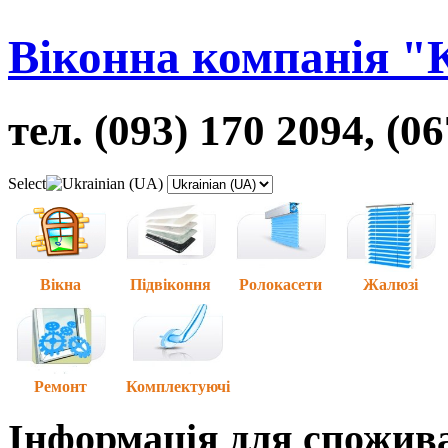
Віконна компанія "
тел. (093) 170 2094, (0
Select
Вікна
Підвіконня
Ролокасети
Жалюзі
Ремонт
Комплектуючі
Інформація для спожив