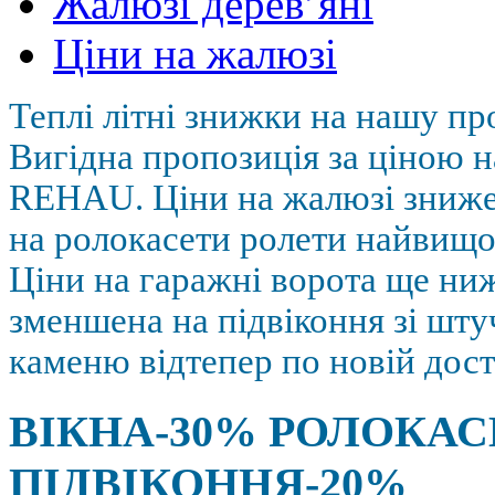
Жалюзі дерев’яні
Ціни на жалюзі
Теплі літні знижки на нашу пр
Вигідна пропозиція за ціною н
REHAU. Ціни на жалюзі зниж
на ролокасети ролети найвищої
Ціни на гаражні ворота ще ниж
зменшена на підвіконня зі шт
каменю відтепер по новій дост
ВІКНА-30% РОЛОКАС
ПІДВІКОННЯ-20%