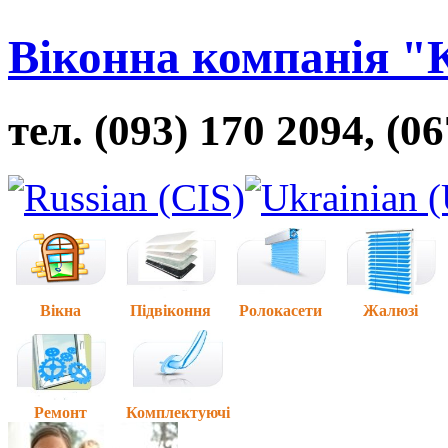
Віконна компанія "
тел. (093) 170 2094, (0
Вікна
Підвіконня
Ролокасети
Жалюзі
Ремонт
Комплектуючі