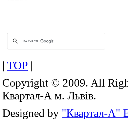
вікон та дверей завдяки за
скла.
Оптимальна геометрія проф
Можливість використання посиленої
|
TOP
|
Copyright © 2009. All Rig
Квартал-А м. Львів.
Designed by
"Квартал-А" В