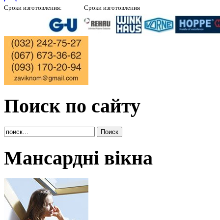
Сроки изготовления:
Сроки изготовления
Окон цвет профиля белый 10 дней, |
Роллокасеты Рольставни 5 дней, |
Жалюзи 
Подоконников 3 дня, |
Натуральный камень мрамор, гранит 7 дней |
Подробнее
|
Поиск по сайту
Мансардні вікна