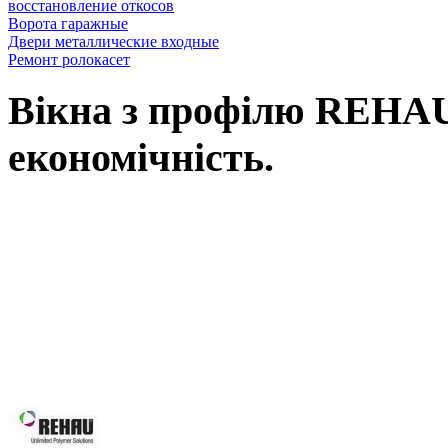
восcтановление откосов
Ворота гаражные
Двери металлические входные
Ремонт ролокасет
Вікна з профілю REHAU,
економічність.
Вікна REHAU, це наш вибір у Ль
вимоги: від високоенергоефектив
асортименту нашої продукції Ви зна
будівлі, так і реконструкції вже і
будинків, для об’єктного будівни
системам Ви робите правильний виб
Вікна REHAU підвищують 