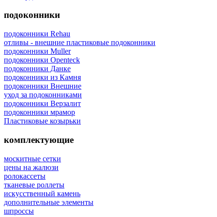
подоконники
подоконники Rehau
отливы - внешние пластиковые подоконники
подоконники Muller
подоконники Openteck
подоконники Данке
подоконники из Камня
подоконники Внешние
уход за подоконниками
подоконники Верзалит
подоконники мрамор
Пластиковые козырьки
комплектующие
москитные сетки
цены на жалюзи
ролокассеты
тканевые роллеты
искусственный камень
дополнительные элементы
шпроссы