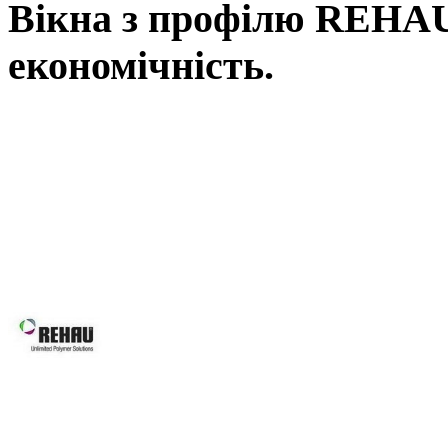
Вікна з профілю REHAU,
економічність.
Вікна REHAU, це наш вибір у Ль
вимоги: від високоенергоефектив
асортименту нашої продукції Ви зна
будівлі, так і реконструкції вже і
будинків, для об’єктного будівни
системам Ви робите правильний виб
Вікна REHAU підвищують 
вікон та дверей завдяки за
скла.
Оптимальна геометрія проф
Можливість використання посиленої