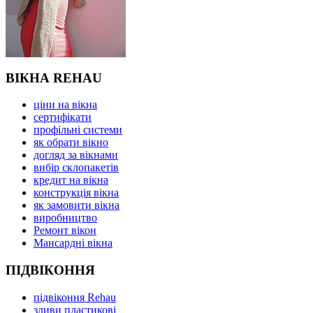
ВІКНА REHAU
ціни на вікна
сертифікати
профільні системи
як обрати вікно
догляд за вікнами
вибір склопакетів
кредит на вікна
конструкція вікна
як замовити вікна
виробництво
Ремонт вікон
Мансардні вікна
ПІДВІКОННЯ
підвіконня Rehau
зливи пластикові