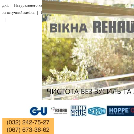
дні, |
Натурального каменю мармур, граніт 7 днів, |
Ціни на вікна, |
Ціни н
на штучний камінь, |
Ціни на москітні сітки, |
Детальніше...
|