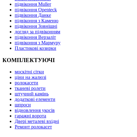
підвіконня Muller
підвіконня Openteck
підвіконня Данке
підвіконня з Каменю
підвіконня Зовнішні
догляд за підвіконням
підвіконня Верзаліт
підвіконня з Мармуру
Пластикові козирки
КОМПЛЕКТУЮЧІ
москітні сітки
ціни на жалюзі
ролокасети
тканеві ролети
штучний камінь
додаткові елементи
шпроси
відновлення укосів
гаражні ворота
Двері металеві вхідні
Ремонт ролокасет