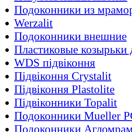
Подоконники из мрамо
Werzalit
Подоконники внешние
Пластиковые козырьки 
WDS підвіконня
Підвіконня Crystalit
Підвіконня Plastolite
Підвіконники Topalit
Подоконники Mueller P
Подоконники Агломра