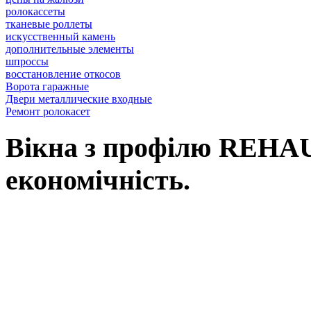
ролокассеты
тканевые роллеты
искусственный камень
дополнительные элементы
шпроссы
восcтановление откосов
Ворота гаражные
Двери металлические входные
Ремонт ролокасет
Вікна з профілю REHAU,
економічність.
Вікна REHAU, це наш вибір у Ль
вимоги: від високоенергоефектив
асортименту нашої продукції Ви зна
будівлі, так і реконструкції вже і
будинків, для об’єктного будівни