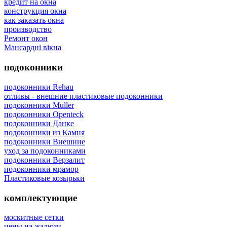
кредит на окна
конструкция окна
как заказать окна
производство
Ремонт окон
Мансардні вікна
подоконники
подоконники Rehau
отливы - внешние пластиковые подоконники
подоконники Muller
подоконники Openteck
подоконники Данке
подоконники из Камня
подоконники Внешние
уход за подоконниками
подоконники Верзалит
подоконники мрамор
Пластиковые козырьки
комплектующие
москитные сетки
цены на жалюзи