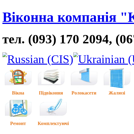
Віконна компанія "
тел. (093) 170 2094, (0
Вікна
Підвіконня
Ролокасети
Жалюзі
Ремонт
Комплектуючі