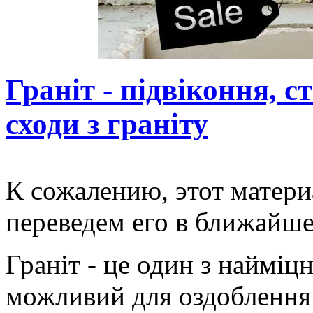
Граніт - підвіконня, с
сходи з граніту
К сожалению, этот матери
переведем его в ближайше
Граніт - це один з найміц
можливий для оздоблення 