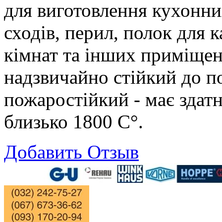
для виготовлення кухонних
сходів, перил, полок для 
кімнат та інших приміщен
надзвичайно стійкий до п
пожаростійкий - має здат
близько 1800 С°.
Добавить Отзыв