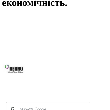
економічність.
Вікна REHAU, це наш вибір у Ль
вимоги: від високоенергоефектив
асортименту нашої продукції Ви зна
будівлі, так і реконструкції вже і
будинків, для об’єктного будівни
системам Ви робите правильний виб
Вікна REHAU підвищують 
вікон та дверей завдяки за
скла.
Оптимальна геометрія проф
Можливість використання посиленої