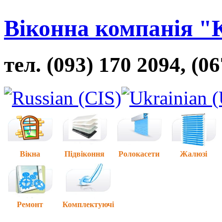
Віконна компанія "
тел. (093) 170 2094, (0
Вікна
Підвіконня
Ролокасети
Жалюзі
Ремонт
Комплектуючі