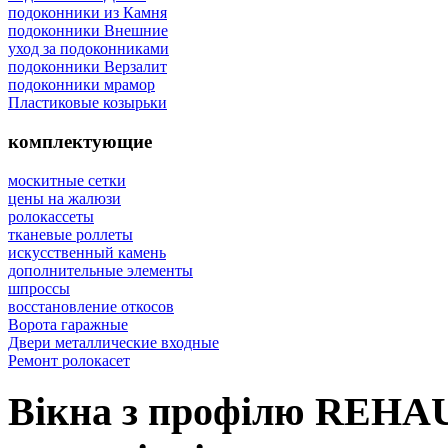
подоконники из Камня
подоконники Внешние
уход за подоконниками
подоконники Верзалит
подоконники мрамор
Пластиковые козырьки
комплектующие
москитные сетки
цены на жалюзи
ролокассеты
тканевые роллеты
искусственный камень
дополнительные элементы
шпроссы
восcтановление откосов
Ворота гаражные
Двери металлические входные
Ремонт ролокасет
Вікна з профілю REHAU,