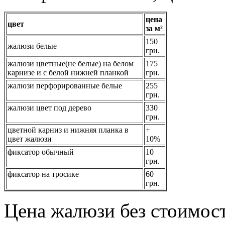
цена
цвет
за м²
150
жалюзи белые
грн.
жалюзи цветные(не белые) на белом
175
карнизе и с белой нижней планкой
грн.
жалюзи перфорированные белые
255
грн.
жалюзи цвет под дерево
330
грн.
цветной карниз и нижняя планка в
+
цвет жалюзи
10%
фиксатор обычный
10
грн.
фиксатор на тросике
60
грн.
Цена жалюзи без стоимост