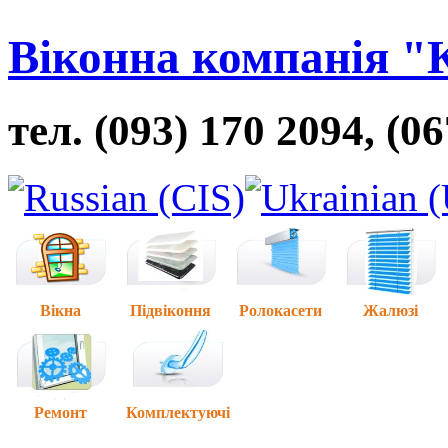
Віконна компанія "
тел. (093) 170 2094, (0
Вікна
Підвіконня
Ролокасети
Жалюзі
Ремонт
Комплектуючі