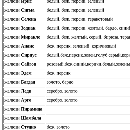
жалюзи
Ирис
белый, беж, персик, зеленый
жалюзи
Сигма
белый, беж, персик, зеленый
жалюзи
Селена
белый, беж, персик, теракотовый
жалюзи
Зодиак
белый, беж, персик, желтый, бардо, сини
жалюзи
Миракле
белый, беж, желтый, серый, бирюза, тера
жалюзи
Анаис
беж, персик, зеленый, коричневый
жалюзи
Сириус
белый,беж,персик,зелен,голуб,серый,кор
жалюзи
Сайгон
розовый,беж,синий,коричн,белый,зелены
жалюзи
Эдем
беж, персик
жалюзи
Багдад
золото, бардо
жалюзи
Леди
серебро, золото
жалюзи
Арго
серебро, золото
жалюзи
Пирамида
жалюзи
Шамбала
жалюзи
Студио
беж, золото