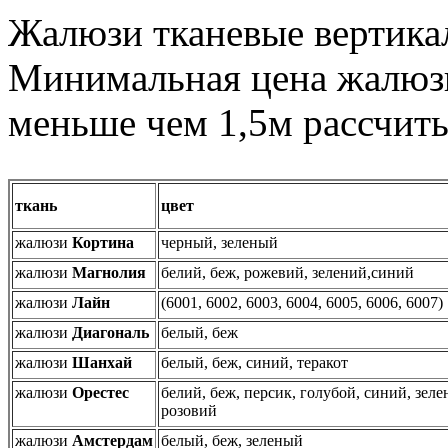
Жалюзи тканевые вертика
Минимальная цена жалюзи
меньше чем 1,5м рассчиты
ткань
цвет
жалюзи
Кортина
черный, зеленый
жалюзи
Магнолия
белий, беж, рожевий, зелений,синий
жалюзи
Лайн
(6001, 6002, 6003, 6004, 6005, 6006, 6007)
жалюзи
Диагональ
белый, беж
жалюзи
Шанхай
белый, беж, синий, теракот
жалюзи
Орестес
белий, беж, персик, голубой, синий, зеле
розовий
жалюзи
Амстердам
белый, беж, зеленый