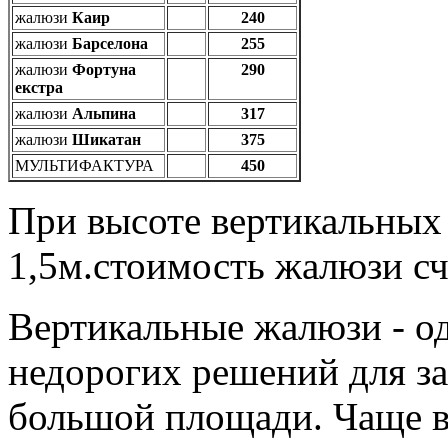
жалюзи
Каир
240
жалюзи
Барселона
255
жалюзи
Фортуна
290
екстра
жалюзи
Альпина
317
жалюзи
Шикатан
375
МУЛЬТИФАКТУРА
450
При высоте вертикальных
1,5м.стоимость жалюзи счи
Вертикальные жалюзи - о
недорогих решений для з
большой площади. Чаще вс