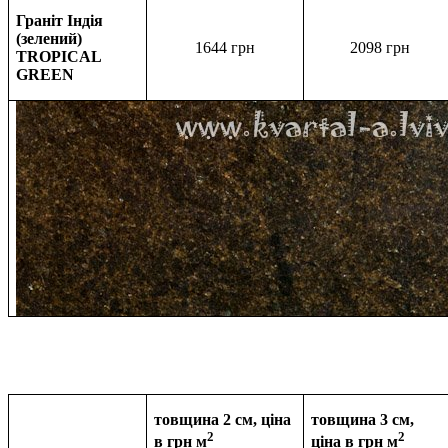
Граніт Індія
(зелений)
1644 грн
2098
грн
TROPICAL
GREEN
товщина 2 см, ціна
товщина 3 см,
2
2
в грн м
ціна в
грн м