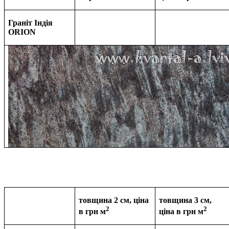
Граніт Індія
ORION
товщина 2 см, ціна
товщина 3 см,
2
2
в грн м
ціна в
грн м