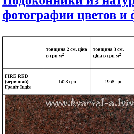
Подоконники из нату
фотографии цветов и
товщина 2 см, ціна
товщина 3 см,
2
2
в грн м
ціна в
грн м
FIRE RED
(червоний)
1458 грн
1968
грн
Граніт Індія