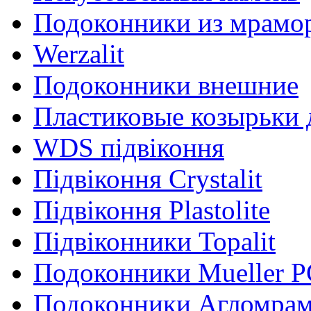
Подоконники из мрамо
Werzalit
Подоконники внешние
Пластиковые козырьки 
WDS підвіконня
Підвіконня Crystalit
Підвіконня Plastolite
Підвіконники Topalit
Подоконники Mueller P
Подоконники Агломра