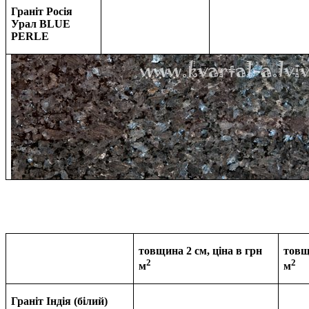
Граніт Росія
Урал BLUE
PERLE
товщина 2 см, ціна в грн
товщ
2
2
м
м
Граніт Індія (білий)