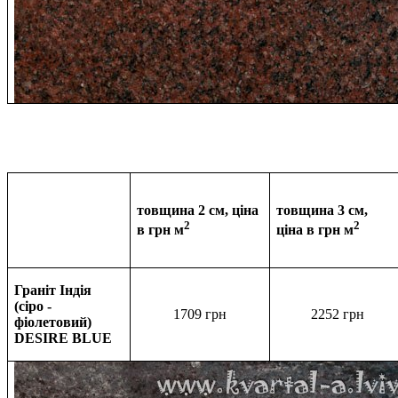
товщина 2 см, ціна
товщина 3 см,
2
2
в грн м
ціна в
грн м
Граніт Індія
(сіро -
1709 грн
2252
грн
фіолетовий)
DESIRE BLUE