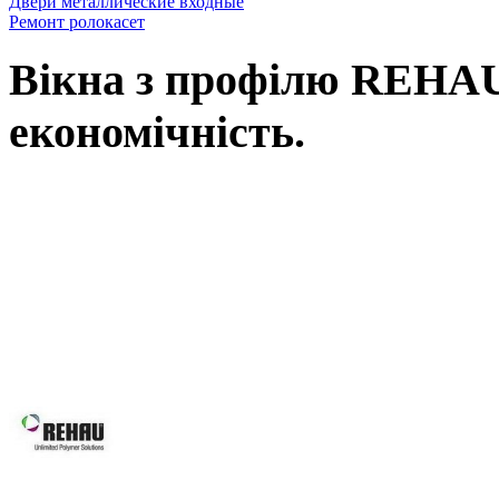
Двери металлические входные
Ремонт ролокасет
Вікна з профілю REHAU,
економічність.
Вікна REHAU, це наш вибір у Ль
вимоги: від високоенергоефектив
асортименту нашої продукції Ви зна
будівлі, так і реконструкції вже і
будинків, для об’єктного будівни
системам Ви робите правильний виб
Вікна REHAU підвищують 
вікон та дверей завдяки за
скла.
Оптимальна геометрія проф