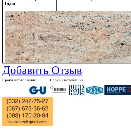
Індія
Добавить Отзыв
Сроки изготовления:
Сроки изготовления
Окон цвет профиля белый 10 дней, |
Роллокасеты Рольставни 5 дней, |
Жалюзи 
Подоконников 3 дня, |
Натуральный камень мрамор, гранит 7 дней |
Подробнее
|