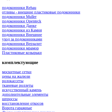
подоконники Rehau
отливы - внешние пластиковые подоконники
подоконники Muller
подоконники Openteck
подоконники Данке
подоконники из Камня
подоконники Внешние
уход за подоконниками
подоконники Верзалит
подоконники мрамор
Пластиковые козырьки
комплектующие
москитные сетки
цены на жалюзи
ролокассеты
тканевые роллеты
искусственный камень
дополнительные элементы
шпроссы
восcтановление откосов
Ворота гаражные