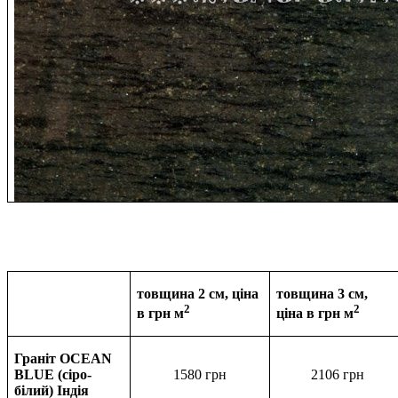
товщина 2 см, ціна
товщина 3 см,
2
2
в грн м
ціна в
грн м
Граніт OCEAN
BLUE (сіро-
1580 грн
2106
грн
білий) Індія