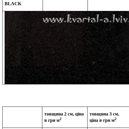
BLACK
товщина 2 см, ціна
товщина 3 см,
2
2
в грн м
ціна в
грн м