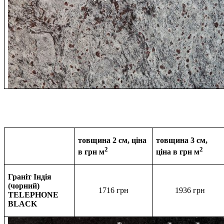
товщина 2 см, ціна
товщина 3 см,
2
2
в грн м
ціна в
грн м
Граніт Індія
(чорний)
1716 грн
1936
грн
TELEPHONE
BLACK