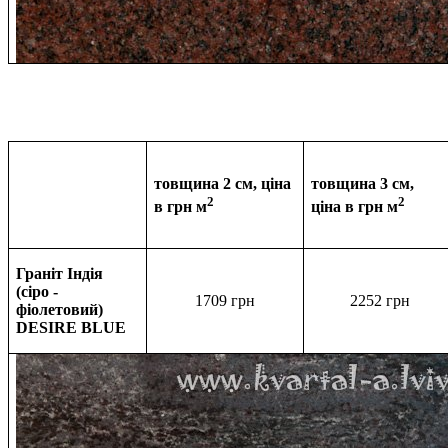
товщина 2 см, ціна
товщина 3 см,
2
2
в грн м
ціна в
грн м
Граніт Індія
(сіро -
1709 грн
2252
грн
фіолетовий)
DESIRE BLUE