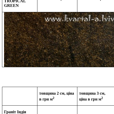
TROPICAL
GREEN
товщина 2 см, ціна
товщина 3 см,
2
2
в грн м
ціна в
грн м
Граніт Індія