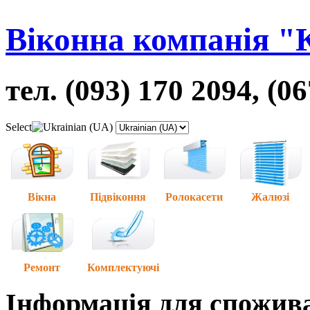
Віконна компанія "
тел. (093) 170 2094, (0
Select
Вікна
Підвіконня
Ролокасети
Жалюзі
Ремонт
Комплектуючі
Інформація для спожив