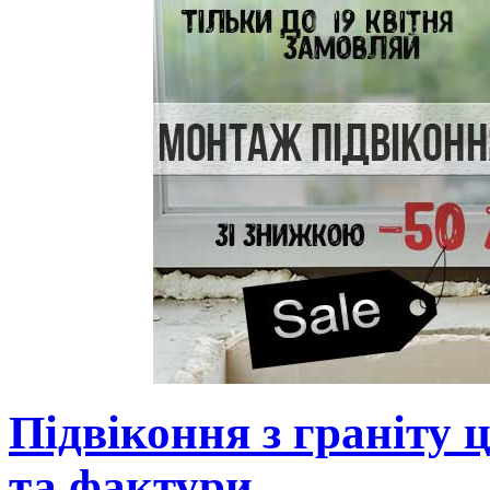
Підвіконня з граніту 
та фактури