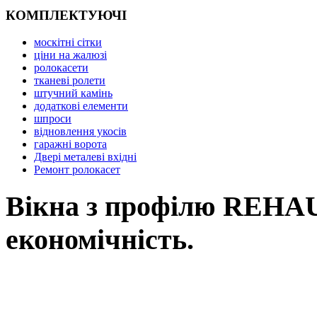
КОМПЛЕКТУЮЧІ
москітні сітки
ціни на жалюзі
ролокасети
тканеві ролети
штучний камінь
додаткові елементи
шпроси
відновлення укосів
гаражні ворота
Двері металеві вхідні
Ремонт ролокасет
Вікна з профілю REHAU,
економічність.
Вікна REHAU, це наш вибір у Ль
вимоги: від високоенергоефектив