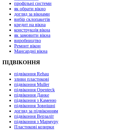
профільні системи
як обрати вікно
догляд за вікнами
вибір склопакетів
кредит на вікна
конструкція вікна
як замовити вікна
виробництво
Ремонт вікон
Мансардні вікна
ПІДВІКОННЯ
підвіконня Rehau
зливи пластикові
підвіконня Muller
підвіконня Openteck
підвіконня Данке
підвіконня з Каменю
підвіконня Зовнішні
догляд за підвіконням
підвіконня Верзаліт
підвіконня з Мармуру
Пластикові козирки