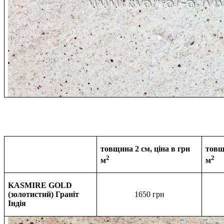
товщина 2 см, ціна в грн
товщ
2
2
м
м
KASMIRE GOLD
(золотистий) Граніт
1650 грн
Індія