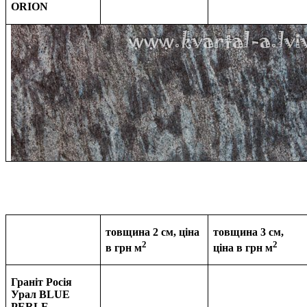
ORION
товщина 2 см, ціна
товщина 3 см,
2
2
в грн м
ціна в
грн м
Граніт Росія
Урал BLUE
PERLE