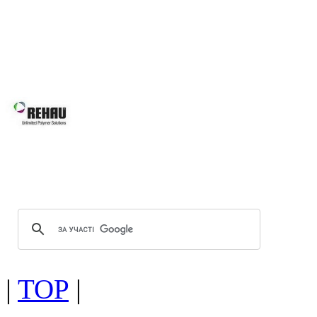
асортименту нашої продукції Ви зна
будівлі, так і реконструкції вже і
будинків, для об’єктного будівни
системам Ви робите правильний виб
Вікна REHAU підвищують 
вікон та дверей завдяки за
скла.
Оптимальна геометрія проф
Можливість використання посиленої
|
TOP
|