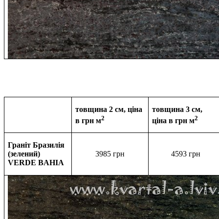
товщина 2 см, ціна
товщина 3 см,
2
2
в грн м
ціна в
грн м
Граніт Бразилія
(зелений)
3985 грн
4593
грн
VERDE BAHIA