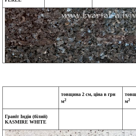
товщина 2 см, ціна в грн
товщ
2
2
м
м
Граніт Індія (білий)
KASMIRE WHITE