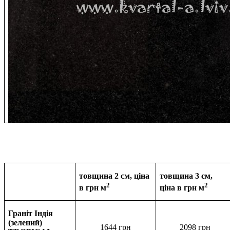
товщина 2 см, ціна
товщина 3 см,
2
2
в грн м
ціна в
грн м
Граніт Індія
(зелений)
1644 грн
2098
грн