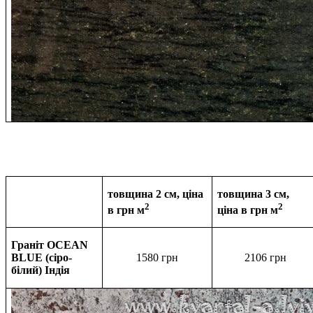
товщина 2 см, ціна
товщина 3 см,
2
2
в грн м
ціна в
грн м
Граніт OCEAN
BLUE (сіро-
1580 грн
2106
грн
білий) Індія