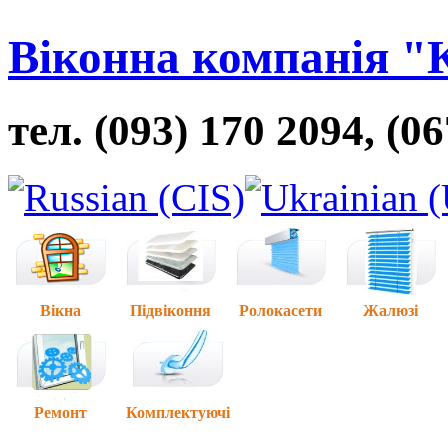
Віконна компанія "
тел. (093) 170 2094, (0
Вікна
Підвіконня
Ролокасети
Жалюзі
Ремонт
Комплектуючі