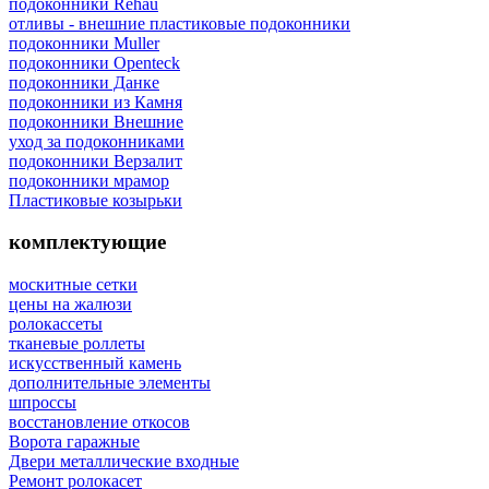
подоконники Rehau
отливы - внешние пластиковые подоконники
подоконники Muller
подоконники Openteck
подоконники Данке
подоконники из Камня
подоконники Внешние
уход за подоконниками
подоконники Верзалит
подоконники мрамор
Пластиковые козырьки
комплектующие
москитные сетки
цены на жалюзи
ролокассеты
тканевые роллеты
искусственный камень
дополнительные элементы
шпроссы
восcтановление откосов
Ворота гаражные
Двери металлические входные
Ремонт ролокасет