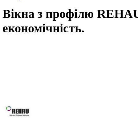
Вікна з профілю REHAU,
економічність.
Вікна REHAU, це наш вибір у Ль
вимоги: від високоенергоефектив
асортименту нашої продукції Ви зна
будівлі, так і реконструкції вже і
будинків, для об’єктного будівни
системам Ви робите правильний виб
Вікна REHAU підвищують 
вікон та дверей завдяки за
скла.
Оптимальна геометрія проф
Можливість використання посиленої