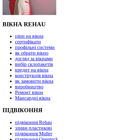
ВІКНА REHAU
ціни на вікна
сертифікати
профільні системи
як обрати вікно
догляд за вікнами
вибір склопакетів
кредит на вікна
конструкція вікна
як замовити вікна
виробництво
Ремонт вікон
Мансардні вікна
ПІДВІКОННЯ
підвіконня Rehau
зливи пластикові
підвіконня Muller
підвіконня Openteck