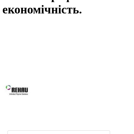
економічність.
Вікна REHAU, це наш вибір у Ль
вимоги: від високоенергоефектив
асортименту нашої продукції Ви зна
будівлі, так і реконструкції вже і
будинків, для об’єктного будівни
системам Ви робите правильний виб
Вікна REHAU підвищують 
вікон та дверей завдяки за
скла.
Оптимальна геометрія проф
Можливість використання посиленої