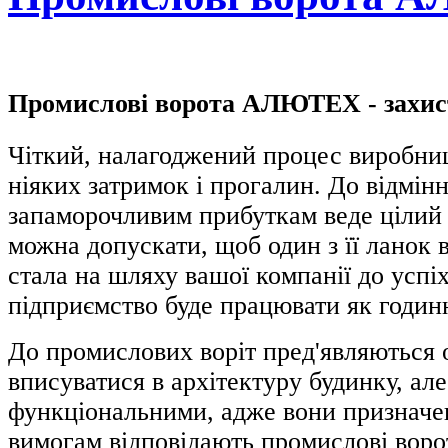
Промислові ворота АЛЮТЕХ - захист
Чіткий, налагоджений процес виробниц
ніяких затримок і прогалин. До відмін
запаморочливим прибуткам веде цілий 
можна допускати, щоб один з її ланок
стала на шляху вашої компанії до ус
підприємство буде працювати як годин
До промислових воріт пред'являються о
вписуватися в архітектуру будинку, але
функціональними, адже вони призначен
вимогам відповідають промислові во