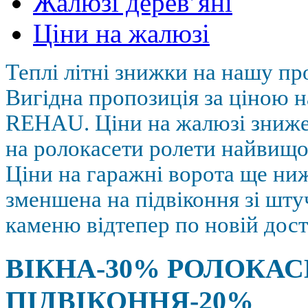
Жалюзі дерев’яні
Ціни на жалюзі
Теплі літні знижки на нашу пр
Вигідна пропозиція за ціною н
REHAU. Ціни на жалюзі зниж
на ролокасети ролети найвищої
Ціни на гаражні ворота ще ниж
зменшена на підвіконня зі шт
каменю відтепер по новій дост
ВІКНА-30% РОЛОКАС
ПІДВІКОННЯ-20%