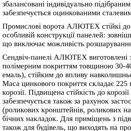
збалансовані індивідуально підібрани
забезпечується оцинкованими сталеви
Промислові ворота АЛЮТЕХ стійкі до 
особливій конструкції панелей: зовнішн
що виключає можливість розшарування 
Сендвіч-панелі АЛЮТЕХ виготовлені з 
полімерним покриттям товщиною 30-40 
емаль), стійким до впливу навколишн
Маса цинкового покриття складає 225 г
корозії. Підвищена стійкість до короз
забезпечується також за рахунок засто
(роликових кронштейнів, роликових на
бічних накладок. Для приміщень з під
також для будівель, що виходять на пр