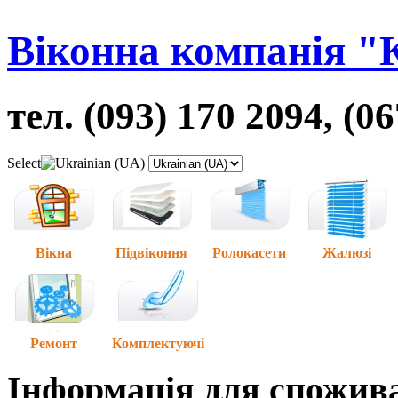
Віконна компанія "
тел. (093) 170 2094, (0
Select
Вікна
Підвіконня
Ролокасети
Жалюзі
Ремонт
Комплектуючі
Інформація для спожив