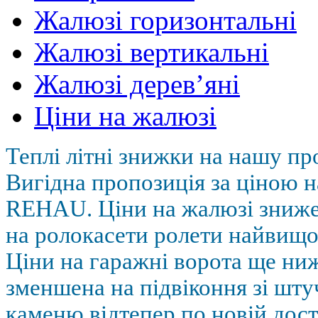
Жалюзі горизонтальні
Жалюзі вертикальні
Жалюзі дерев’яні
Ціни на жалюзі
Теплі літні знижки на нашу пр
Вигідна пропозиція за ціною н
REHAU. Ціни на жалюзі зниж
на ролокасети ролети найвищої
Ціни на гаражні ворота ще ниж
зменшена на підвіконня зі шт
каменю відтепер по новій дост