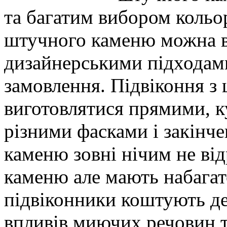
та багатим вибором кольор
штучного каменю можна в
дизайнерськими підходами
замовлення. Підвіконня 
виготовлятися прямими, к
різними фасками і закінч
каменю зовні нічим не ві
каменю але мають набагато
підвіконники коштують де
впливів миючих речовин та