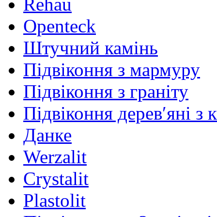
Rehau
Openteck
Штучний камінь
Підвіконня з мармуру
Підвіконня з граніту
Підвіконня дерев′яні з 
Данке
Werzalit
Crystalit
Plastolit