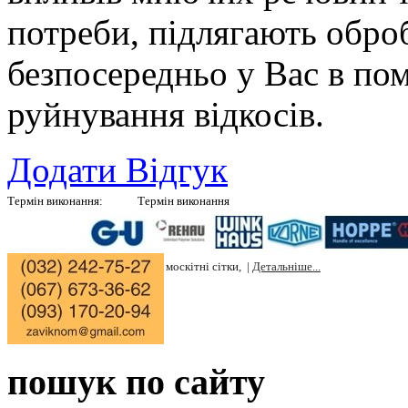
потреби, підлягають обро
безпосередньо у Вас в по
руйнування відкосів.
Додати Відгук
Термін виконання:
Термін виконання
Вікон в білому кольорі 10 днів, |
Ролокасет 5 днів, |
Жалюзі 4 дні, |
Штучн
дні, |
Натурального каменю мармур, граніт 7 днів, |
Ціни на вікна, |
Ціни н
на штучний камінь, |
Ціни на москітні сітки, |
Детальніше...
|
пошук по сайту