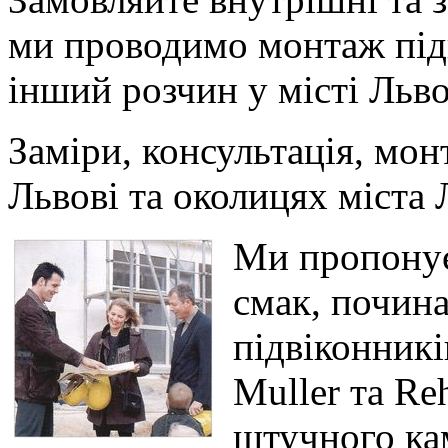
ми проводимо монтаж під
інший розчин у місті Льво
Заміри, консультація, мон
Львові та околицях міста 
Ми пропонує
смак, почин
підвіконникі
Muller та Re
штучного к