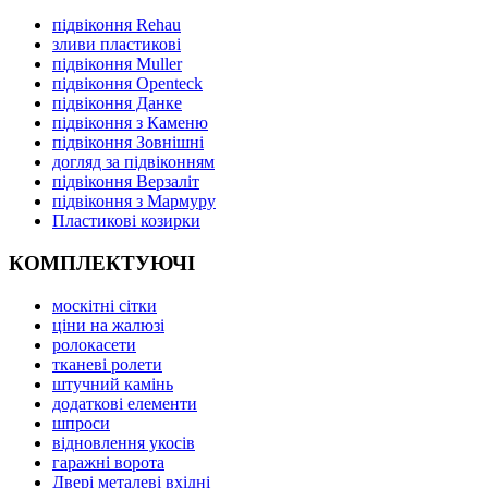
підвіконня Rehau
зливи пластикові
підвіконня Muller
підвіконня Openteck
підвіконня Данке
підвіконня з Каменю
підвіконня Зовнішні
догляд за підвіконням
підвіконня Верзаліт
підвіконня з Мармуру
Пластикові козирки
КОМПЛЕКТУЮЧІ
москітні сітки
ціни на жалюзі
ролокасети
тканеві ролети
штучний камінь
додаткові елементи
шпроси
відновлення укосів
гаражні ворота
Двері металеві вхідні