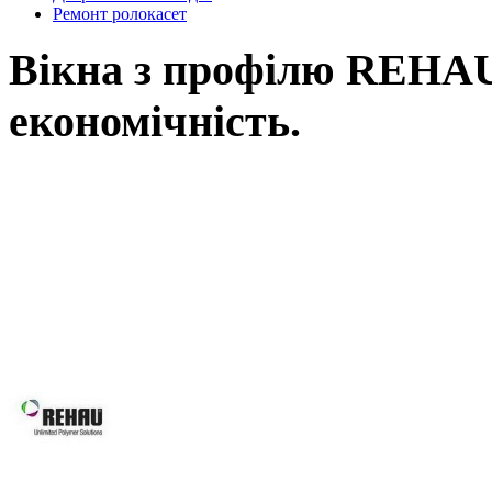
Ремонт ролокасет
Вікна з профілю REHAU,
економічність.
Вікна REHAU, це наш вибір у Ль
вимоги: від високоенергоефектив
асортименту нашої продукції Ви зна
будівлі, так і реконструкції вже і
будинків, для об’єктного будівни
системам Ви робите правильний виб
Вікна REHAU підвищують 
вікон та дверей завдяки за
скла.
Оптимальна геометрія проф