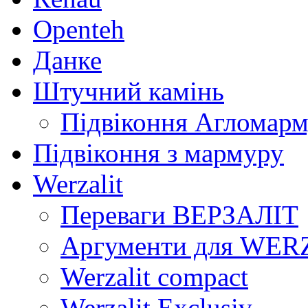
Openteh
Данке
Штучний камінь
Підвіконня Агломар
Підвіконня з мармуру
Werzalit
Переваги ВЕРЗАЛІТ
Аргументи для WER
Werzalit compact
Werzalit Exclusiv