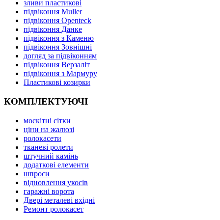
зливи пластикові
підвіконня Muller
підвіконня Openteck
підвіконня Данке
підвіконня з Каменю
підвіконня Зовнішні
догляд за підвіконням
підвіконня Верзаліт
підвіконня з Мармуру
Пластикові козирки
КОМПЛЕКТУЮЧІ
москітні сітки
ціни на жалюзі
ролокасети
тканеві ролети
штучний камінь
додаткові елементи
шпроси
відновлення укосів
гаражні ворота
Двері металеві вхідні
Ремонт ролокасет