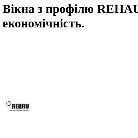
Вікна з профілю REHAU,
економічність.
Вікна REHAU, це наш вибір у Ль
вимоги: від високоенергоефектив
асортименту нашої продукції Ви зна
будівлі, так і реконструкції вже і
будинків, для об’єктного будівни
системам Ви робите правильний виб
Вікна REHAU підвищують 
вікон та дверей завдяки за
скла.
Оптимальна геометрія проф
Можливість використання посиленої