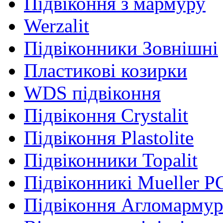
Підвіконня з мармуру
Werzalit
Підвіконники Зовнішні
Пластикові козирки
WDS підвіконня
Підвіконня Crystalit
Підвіконня Plastolite
Підвіконники Topalit
Підвіконникі Mueller P
Підвіконня Агломарму