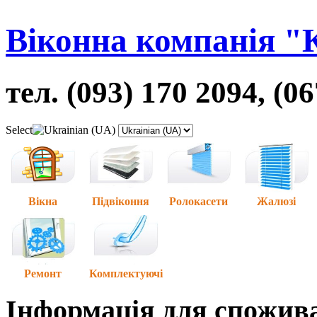
Віконна компанія "
тел. (093) 170 2094, (0
Select
Вікна
Підвіконня
Ролокасети
Жалюзі
Ремонт
Комплектуючі
Інформація для спожив