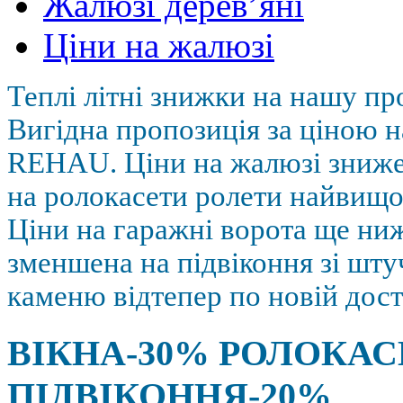
Жалюзі дерев’яні
Ціни на жалюзі
Теплі літні знижки на нашу пр
Вигідна пропозиція за ціною н
REHAU. Ціни на жалюзі зниж
на ролокасети ролети найвищої
Ціни на гаражні ворота ще ниж
зменшена на підвіконня зі шт
каменю відтепер по новій дост
ВІКНА-30% РОЛОКАС
ПІДВІКОННЯ-20%