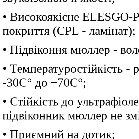
• Високоякісне ELESGO-P
покриття (CPL - ламінат);
• Підвіконня мюллер - вол
• Температуростійкість -
-30С° до +70С°;
• Стійкість до ультрафіо
підвіконник мюллер не змі
• Приємний на дотик;