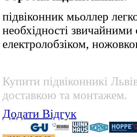
підвіконник мьоллер легко
необхідності звичайними 
електролобзіком, ножовкою
Купити підвіконникі Львів
доставкою та монтажем.
Додати Відгук