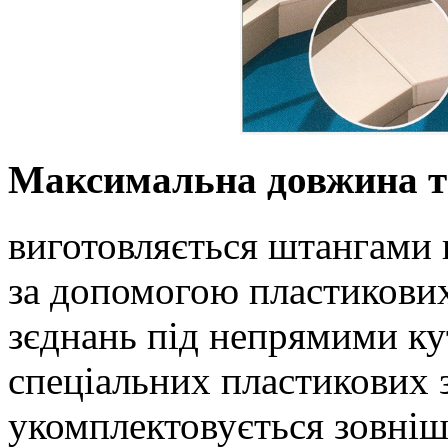
Максимальна довжина та
виготовляється штангами 
за допомогою пластикових
зєднань під непрямими к
спеціальних пластикових з
укомплектовується зовні