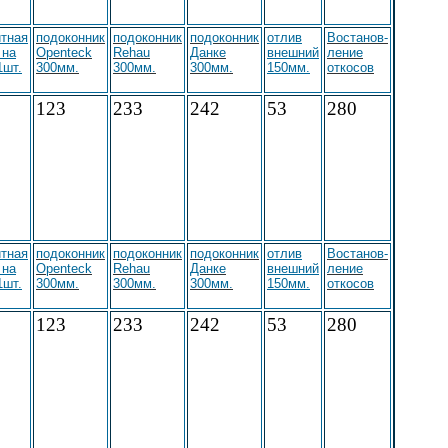
тная
подоконник
подоконник
подоконник
отлив
Востанов-
 на
Openteck
Rehau
Данке
внешний
ление
1шт.
300мм.
300мм.
300мм.
150мм.
откосов
123
233
242
53
280
тная
подоконник
подоконник
подоконник
отлив
Востанов-
 на
Openteck
Rehau
Данке
внешний
ление
1шт.
300мм.
300мм.
300мм.
150мм.
откосов
123
233
242
53
280