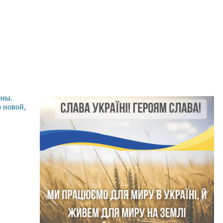
ены.
о новой,