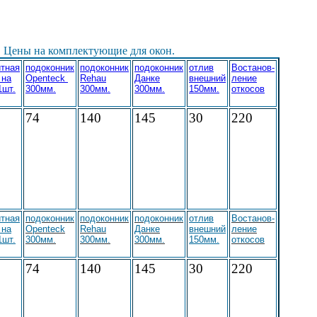
. Цены на комплектующие для окон.
тная
подоконник
подоконник
подоконник
отлив
Востанов-
 на
Openteck
Rehau
Данке
внешний
ление
1шт.
300мм.
300мм.
300мм.
150мм.
откосов
74
140
145
30
220
тная
подоконник
подоконник
подоконник
отлив
Востанов-
 на
Openteck
Rehau
Данке
внешний
ление
1шт.
300мм.
300мм.
300мм.
150мм.
откосов
74
140
145
30
220