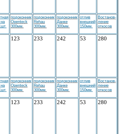
тная
подоконник
подоконник
подоконник
отлив
Востанов-
 на
Openteck
Rehau
Данке
внешний
ление
1шт.
300мм.
300мм.
300мм.
150мм.
откосов
123
233
242
53
280
тная
подоконник
подоконник
подоконник
отлив
Востанов-
 на
Openteck
Rehau
Данке
внешний
ление
1шт.
300мм.
300мм.
300мм.
150мм.
откосов
123
233
242
53
280