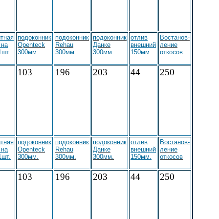
тная
подоконник
подоконник
подоконник
отлив
Востанов-
 на
Openteck
Rehau
Данке
внешний
ление
1шт.
300мм.
300мм.
300мм.
150мм.
откосов
103
196
203
44
250
тная
подоконник
подоконник
подоконник
отлив
Востанов-
 на
Openteck
Rehau
Данке
внешний
ление
1шт.
300мм.
300мм.
300мм.
150мм.
откосов
103
196
203
44
250