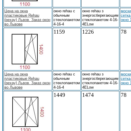
Цена на окна
окно rehau с
окно rehau з
моски
пластиковые Rehau
обычным
энергосберегающим
сетка
(рехау) Львов. Заказ окон
стеклопакетом
стеклопакетом 4-16-
окно 
во Львове
4-16-4
4ELow
1159
1226
78
Цена на окна
окно rehau с
окно rehau з
моски
пластиковые Rehau
обычным
энергосберегающим
сетка
(рехау) Львов. Заказ окон
стеклопакетом
стеклопакетом 4-16-
окно 
во Львове
4-16-4
4ELow
1449
1474
78