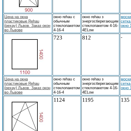
Цена на окна
окно rehau с
окно rehau з
моски
пластиковые Rehau
обычным
энергосберегающим
сетка
(рехау) Львов. Заказ окон
стеклопакетом
стеклопакетом 4-16-
окно 
во Львове
4-16-4
4ELow
723
812
-
Цена на окна
окно rehau с
окно rehau з
моски
пластиковые Rehau
обычным
энергосберегающим
сетка
(рехау) Львов. Заказ окон
стеклопакетом
стеклопакетом 4-16-
окно 
во Львове
4-16-4
4ELow
1124
1195
135