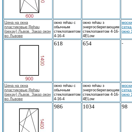
Цена на окна
окно rehau с
окно rehau з
моски
пластиковые Rehau
обычным
энергосберегающим
сетка
(рехау) Львов. Заказ окон
стеклопакетом
стеклопакетом 4-16-
окно 
во Львове
4-16-4
4ELow
618
654
-
Цена на окна
окно rehau с
окно rehau з
моски
пластиковые Rehau
обычным
энергосберегающим
сетка
(рехау) Львов. Заказ окон
стеклопакетом
стеклопакетом 4-16-
окно 
во Львове
4-16-4
4ELow
986
1034
98