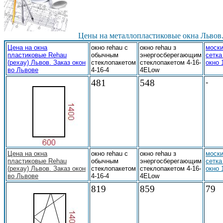
Цены на металлопластиковые окна Львов
Цена на окна
окно rehau с
окно rehau з
моски
пластиковые Rehau
обычным
энергосберегающим
сетка
(рехау) Львов. Заказ окон
стеклопакетом
стеклопакетом 4-16-
окно 
во Львове
4-16-4
4ELow
481
548
-
Цена на окна
окно rehau с
окно rehau з
моски
пластиковые Rehau
обычным
энергосберегающим
сетка
(рехау) Львов. Заказ окон
стеклопакетом
стеклопакетом 4-16-
окно 
во Львове
4-16-4
4ELow
819
859
79