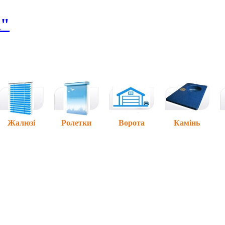
А"
Жалюзі
Ролетки
Ворота
Камінь