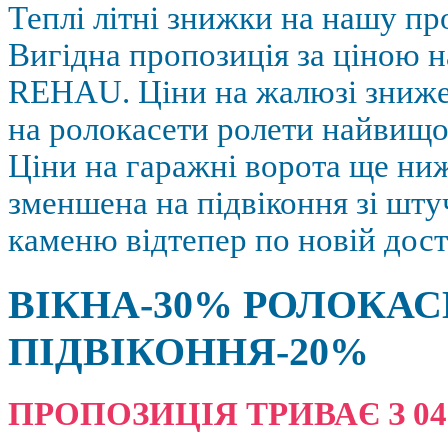
Теплі літні знижки на нашу пр
Вигідна пропозиція за ціною н
REHAU. Ціни на жалюзі зниж
на ролокасети ролети найвищої
Ціни на гаражні ворота ще ниж
зменшена на підвіконня зі шт
каменю відтепер по новій дост
ВІКНА-30% РОЛОКАС
ПІДВІКОННЯ-20%
ПРОПОЗИЦІЯ ТРИВАЄ З 04.08