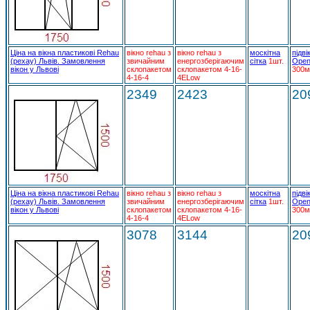
Ціна на вікна пластикові Rehau
вікно rehau з
вікно rehau з
москітна
підві
(рехау) Львів. Замовлення
звичайним
енергозберігаючим
сітка
1шт.
Open
вікон у Львові
склопакетом
склопакетом 4-16-
300м
4-16-4
4ELow
2349
2423
20
Ціна на вікна пластикові Rehau
вікно rehau з
вікно rehau з
москітна
підві
(рехау) Львів. Замовлення
звичайним
енергозберігаючим
сітка
1шт.
Open
вікон у Львові
склопакетом
склопакетом 4-16-
300м
4-16-4
4ELow
3078
3144
20