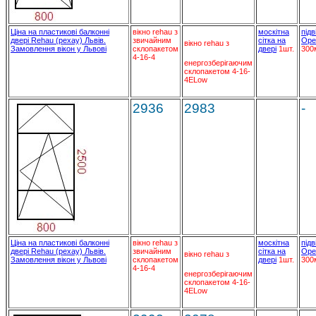
Ціна на пластикові балконні
вікно rehau з
москітна
підв
двері Rehau (рехау) Львів.
звичайним
сітка на
Ope
вікно rehau з
Замовлення вікон у Львові
склопакетом
двері
1шт.
300
4-16-4
енергозберігаючим
склопакетом 4-16-
4ELow
2936
2983
-
Ціна на пластикові балконні
вікно rehau з
москітна
підв
двері Rehau (рехау) Львів.
звичайним
сітка на
Ope
вікно rehau з
Замовлення вікон у Львові
склопакетом
двері
1шт.
300
4-16-4
енергозберігаючим
склопакетом 4-16-
4ELow