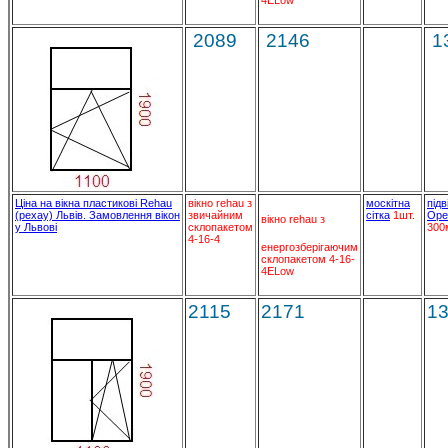
4ELow
2089
2146
1
Ціна на вікна пластикові Rehau
вікно rehau з
москітна
підв
(рехау) Львів. Замовлення вікон
звичайним
сітка
1шт.
Ope
вікно rehau з
у Львові
склопакетом
300
4-16-4
енергозберігаючим
склопакетом 4-16-
4ELow
2115
2171
1