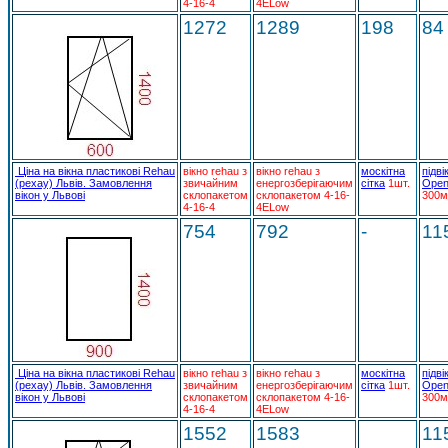
4-16-4
4ELow
1272
1289
198
84
Ціна на вікна пластикові Rehau
вікно rehau з
вікно rehau з
москітна
підві
(рехау) Львів. Замовлення
звичайним
енергозберігаючим
сітка
1шт.
Open
вікон у Львові
склопакетом
склопакетом 4-16-
300м
4-16-4
4ELow
754
792
-
11
Ціна на вікна пластикові Rehau
вікно rehau з
вікно rehau з
москітна
підві
(рехау) Львів. Замовлення
звичайним
енергозберігаючим
сітка
1шт.
Open
вікон у Львові
склопакетом
склопакетом 4-16-
300м
4-16-4
4ELow
1552
1583
11