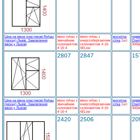
Ціна на вікна пластикові Rehau
вікно rehau з
вікно rehau з
москітна
підві
(рехау) Львів. Замовлення
звичайним
енергозберігаючим
сітка
1шт.
Open
вікон у Львові
склопакетом
склопакетом 4-16-
300м
4-16-4
4ELow
2807
2847
15
Ціна на вікна пластикові Rehau
вікно rehau з
вікно rehau з
москітна
підві
(рехау) Львів. Замовлення
звичайним
енергозберігаючим
сітка
1шт.
Open
вікон у Львові
склопакетом
склопакетом 4-16-
300м
4-16-4
4ELow
2420
2506
20