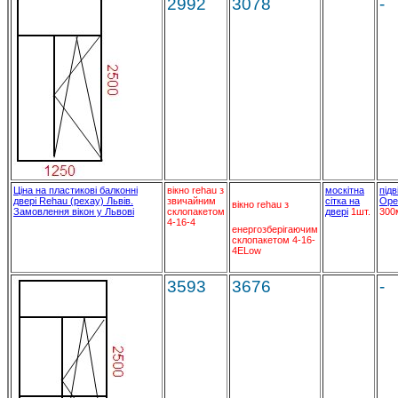
2992
3078
-
Ціна на пластикові балконні
вікно rehau з
москітна
підв
двері Rehau (рехау) Львів.
звичайним
сітка на
Ope
вікно rehau з
Замовлення вікон у Львові
склопакетом
двері
1шт.
300
4-16-4
енергозберігаючим
склопакетом 4-16-
4ELow
3593
3676
-