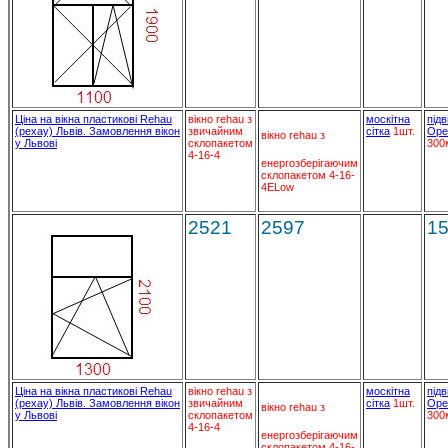
Ціна на вікна пластикові Rehau
вікно rehau з
москітна
підв
(рехау) Львів. Замовлення вікон
звичайним
сітка
1шт.
Ope
вікно rehau з
у Львові
склопакетом
300
4-16-4
енергозберігаючим
склопакетом 4-16-
4ELow
2521
2597
1
Ціна на вікна пластикові Rehau
вікно rehau з
москітна
підв
(рехау) Львів. Замовлення вікон
звичайним
сітка
1шт.
Ope
вікно rehau з
у Львові
склопакетом
300
4-16-4
енергозберігаючим
склопакетом 4-16-