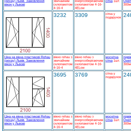
(рехау) Львів. Замовлення
звичайним
енергозберігаючим
сітка
1шт.
Open
вікон у Львові
склопакетом
склопакетом 4-16-
300м
4-16-4
4ELow
3232
3309
сітка у
24
подарунок
Ціна на вікна пластикові Rehau
вікно rehau з
вікно rehau з
москітна
підві
(рехау) Львів. Замовлення
звичайним
енергозберігаючим
сітка
1шт.
Open
вікон у Львові
склопакетом
склопакетом 4-16-
300м
4-16-4
4ELow
3695
3769
сітка у
24
подарунок
Ціна на вікна пластикові Rehau
вікно rehau з
вікно rehau з
москітна
підві
(рехау) Львів. Замовлення
звичайним
енергозберігаючим
сітка
1шт.
Open
вікон у Львові
склопакетом
склопакетом 4-16-
300м
4-16-4
4ELow