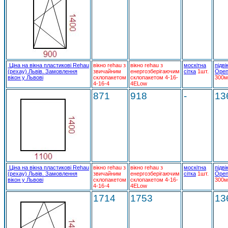
Ціна на вікна пластикові Rehau
вікно rehau з
вікно rehau з
москітна
підві
(рехау) Львів. Замовлення
звичайним
енергозберігаючим
сітка
1шт.
Open
вікон у Львові
склопакетом
склопакетом 4-16-
300м
4-16-4
4ELow
871
918
-
13
Ціна на вікна пластикові Rehau
вікно rehau з
вікно rehau з
москітна
підві
(рехау) Львів. Замовлення
звичайним
енергозберігаючим
сітка
1шт.
Open
вікон у Львові
склопакетом
склопакетом 4-16-
300м
4-16-4
4ELow
1714
1753
13