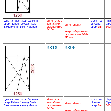
Ціна на пластикові балконні
вікно rehau з
москітна
підв
двері Rehau (рехау) Львів.
звичайним
сітка на
Ope
вікно rehau з
Замовлення вікон у Львові
склопакетом
двері
1шт.
300
4-16-4
енергозберігаючим
склопакетом 4-16-
4ELow
3818
3896
-
Ціна на пластикові балконні
вікно rehau з
москітна
підв
двері Rehau (рехау) Львів.
звичайним
сітка на
Ope
вікно rehau з
Замовлення вікон у Львові
склопакетом
двері
1шт.
300
4-16-4
енергозберігаючим