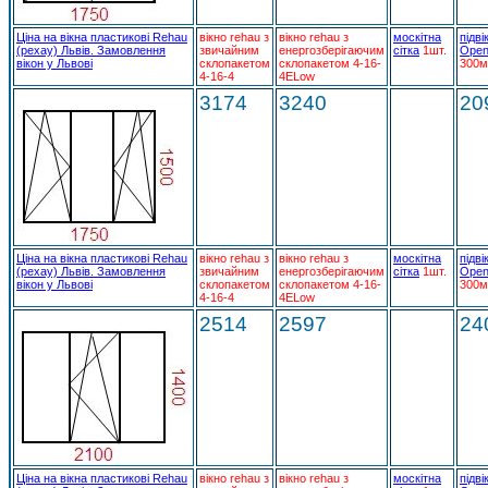
Ціна на вікна пластикові Rehau
вікно rehau з
вікно rehau з
москітна
підві
(рехау) Львів. Замовлення
звичайним
енергозберігаючим
сітка
1шт.
Open
вікон у Львові
склопакетом
склопакетом 4-16-
300м
4-16-4
4ELow
3174
3240
20
Ціна на вікна пластикові Rehau
вікно rehau з
вікно rehau з
москітна
підві
(рехау) Львів. Замовлення
звичайним
енергозберігаючим
сітка
1шт.
Open
вікон у Львові
склопакетом
склопакетом 4-16-
300м
4-16-4
4ELow
2514
2597
24
Ціна на вікна пластикові Rehau
вікно rehau з
вікно rehau з
москітна
підві