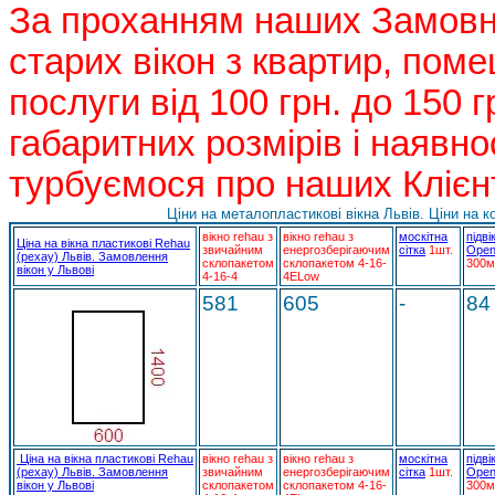
За проханням наших Замовни
старих вікон з квартир, поме
послуги від 100 грн. до 150 г
габаритних розмірів і наявн
турбуємося про наших Клієнт
Ціни на металопластикові вікна Львів. Ціни на к
вікно rehau з
вікно rehau з
москітна
підві
Ціна на вікна пластикові Rehau
звичайним
енергозберігаючим
сітка
1шт.
Open
(рехау) Львів. Замовлення
склопакетом
склопакетом 4-16-
300м
вікон у Львові
4-16-4
4ELow
581
605
-
84
Ціна на вікна пластикові Rehau
вікно rehau з
вікно rehau з
москітна
підві
(рехау) Львів. Замовлення
звичайним
енергозберігаючим
сітка
1шт.
Open
вікон у Львові
склопакетом
склопакетом 4-16-
300м