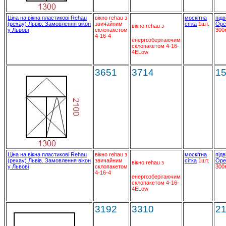
Ціна на вікна пластикові Rehau
вікно rehau з
москітна
підв
(рехау) Львів. Замовлення вікон
звичайним
сітка
1шт.
Ope
вікно rehau з
у Львові
склопакетом
300
4-16-4
енергозберігаючим
склопакетом 4-16-
4ELow
3651
3714
1
Ціна на вікна пластикові Rehau
вікно rehau з
москітна
підв
(рехау) Львів. Замовлення вікон
звичайним
сітка
1шт.
Ope
вікно rehau з
у Львові
склопакетом
300
4-16-4
енергозберігаючим
склопакетом 4-16-
4ELow
3192
3310
2