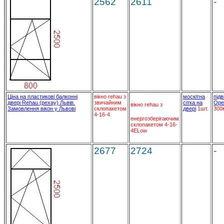
2562
2611
-
Ціна на пластикові балконні
вікно rehau з
москітна
підв
двері Rehau (рехау) Львів.
звичайним
сітка на
Ope
вікно rehau з
Замовлення вікон у Львові
склопакетом
двері
1шт.
300
4-16-4
енергозберігаючим
склопакетом 4-16-
4ELow
2677
2724
-