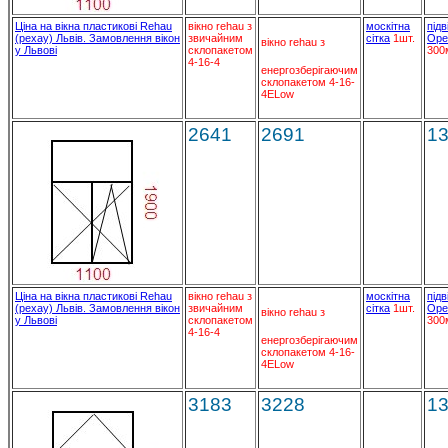
Ціна на вікна пластикові Rehau
вікно rehau з
москітна
підв
(рехау) Львів. Замовлення вікон
звичайним
сітка
1шт.
Ope
вікно rehau з
у Львові
склопакетом
300
4-16-4
енергозберігаючим
склопакетом 4-16-
4ELow
2641
2691
1
Ціна на вікна пластикові Rehau
вікно rehau з
москітна
підв
(рехау) Львів. Замовлення вікон
звичайним
сітка
1шт.
Ope
вікно rehau з
у Львові
склопакетом
300
4-16-4
енергозберігаючим
склопакетом 4-16-
4ELow
3183
3228
1