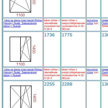
Ціна на вікна пластикові Rehau
вікно rehau з
вікно rehau з
москітна
підві
(рехау) Львів. Замовлення
звичайним
енергозберігаючим
сітка
1шт.
Open
вікон у Львові
склопакетом
склопакетом 4-16-
300м
4-16-4
4ELow
1736
1775
13
Ціна на вікна пластикові Rehau
вікно rehau з
вікно rehau з
москітна
підві
(рехау) Львів. Замовлення
звичайним
енергозберігаючим
сітка
1шт.
Open
вікон у Львові
склопакетом
склопакетом 4-16-
300м
4-16-4
4ELow
2255
2289
13