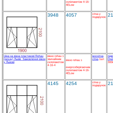
склопакетом 4-16-
4ELow
3948
4057
сітка у
2
подарунок
Ціна на вікна пластикові Rehau
вікно rehau з
москітна
підв
(рехау) Львів. Замовлення вікон
звичайним
сітка
1шт.
Ope
вікно rehau з
у Львові
склопакетом
300
4-16-4
енергозберігаючим
склопакетом 4-16-
4ELow
4145
4254
сітка у
2
подарунок