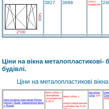
3827
3898
сітка у
24
подарунок
Ціни на вікна металопластикові- 
будівлі.
Ціни на металопластикові вікна 
вікно rehau з
москітна
підв
звичайним
сітка
1шт.
Ope
вікно rehau з
склопакетом
300
Ціна на вікна пластикові Rehau
4-16-4
(рехау) Львів. Замовлення вікон
енергозберігаючим
у Львові
склопакетом 4-16-