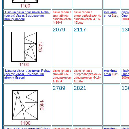
Ціна на вікна пластикові Rehau
вікно rehau з
вікно rehau з
москітна
підві
(рехау) Львів. Замовлення
звичайним
енергозберігаючим
сітка
1шт.
Open
вікон у Львові
склопакетом
склопакетом 4-16-
300м
4-16-4
4ELow
2079
2117
13
Ціна на вікна пластикові Rehau
вікно rehau з
вікно rehau з
москітна
підві
(рехау) Львів. Замовлення
звичайним
енергозберігаючим
сітка
1шт.
Open
вікон у Львові
склопакетом
склопакетом 4-16-
300м
4-16-4
4ELow
2789
2821
13
Ціна на вікна пластикові Rehau
вікно rehau з
вікно rehau з
москітна
підві