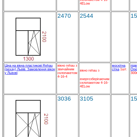
4ELow
2470
2544
1
Ціна на вікна пластикові Rehau
вікно rehau з
москітна
підв
(рехау) Львів. Замовлення вікон
звичайним
сітка
1шт.
Ope
вікно rehau з
у Львові
склопакетом
300
4-16-4
енергозберігаючим
склопакетом 4-16-
4ELow
3036
3105
1