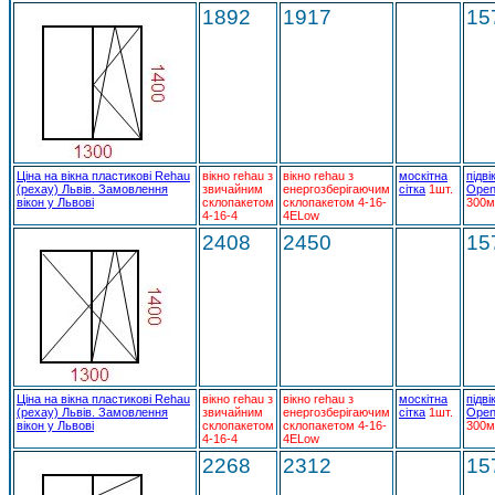
1892
1917
15
Ціна на вікна пластикові Rehau
вікно rehau з
вікно rehau з
москітна
підві
(рехау) Львів. Замовлення
звичайним
енергозберігаючим
сітка
1шт.
Open
вікон у Львові
склопакетом
склопакетом 4-16-
300м
4-16-4
4ELow
2408
2450
15
Ціна на вікна пластикові Rehau
вікно rehau з
вікно rehau з
москітна
підві
(рехау) Львів. Замовлення
звичайним
енергозберігаючим
сітка
1шт.
Open
вікон у Львові
склопакетом
склопакетом 4-16-
300м
4-16-4
4ELow
2268
2312
15