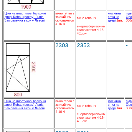
Ціна на пластикові балконні
вікно rehau з
москітна
підв
двері Rehau (рехау) Львів.
звичайним
сітка на
Ope
вікно rehau з
Замовлення вікон у Львові
склопакетом
двері
1шт.
300
4-16-4
енергозберігаючим
склопакетом 4-16-
4ELow
2303
2353
-
Ціна на пластикові балконні
вікно rehau з
москітна
підв
двері Rehau (рехау) Львів.
звичайним
сітка на
Ope
вікно rehau з
Замовлення вікон у Львові
склопакетом
двері
1шт.
300
4-16-4
енергозберігаючим
склопакетом 4-16-
4ELow