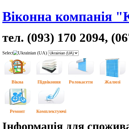
Віконна компанія "
тел. (093) 170 2094, (0
Select
Вікна
Підвіконня
Ролокасети
Жалюзі
Ремонт
Комплектуючі
Інформація для спожив