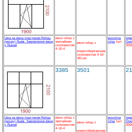
Ціна на вікна пластикові Rehau
вікно rehau з
москітна
підв
(рехау) Львів. Замовлення вікон
звичайним
сітка
1шт.
Ope
вікно rehau з
у Львові
склопакетом
300
4-16-4
енергозберігаючим
склопакетом 4-16-
4ELow
3385
3501
2
Ціна на вікна пластикові Rehau
вікно rehau з
москітна
підв
(рехау) Львів. Замовлення вікон
звичайним
сітка
1шт.
Ope
вікно rehau з
у Львові
склопакетом
300
4-16-4
енергозберігаючим