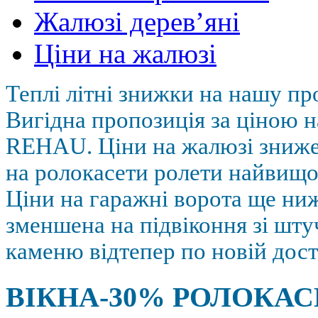
Жалюзі дерев’яні
Ціни на жалюзі
Теплі літні знижки на нашу пр
Вигідна пропозиція за ціною н
REHAU. Ціни на жалюзі зниж
на ролокасети ролети найвищої
Ціни на гаражні ворота ще ниж
зменшена на підвіконня зі шт
каменю відтепер по новій дост
ВІКНА-30% РОЛОКАС