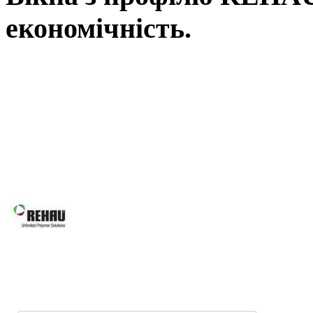
економічність.
Вікна REHAU, це наш вибір у Ль
вимоги: від високоенергоефектив
асортименту нашої продукції Ви зна
будівлі, так і реконструкції вже і
будинків, для об’єктного будівни
системам Ви робите правильний виб
Вікна REHAU підвищують 
вікон та дверей завдяки за
скла.
Оптимальна геометрія проф
Можливість використання посиленої