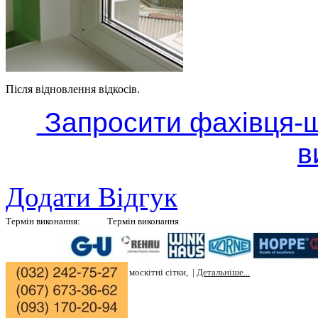
Після відновлення відкосів.
Запросити фахівця-ш
в
Додати Відгук
Термін виконання:
Термін виконання
Вікон в білому кольорі 10 днів, |
Ролокасет 5 днів, |
Жалюзі 4 дні, |
Штучн
дні, |
Натурального каменю мармур, граніт 7 днів, |
Ціни на вікна, |
Ціни н
на штучний камінь, |
Ціни на москітні сітки, |
Детальніше...
|