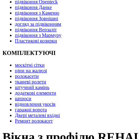
підвіконня Openteck
підвіконня Данке
підвіконня з Каменю
підвіконня Зовнішні
догляд за підвіконням
підвіконня Верзаліт
підвіконня з Мармуру
Пластикові козирки
КОМПЛЕКТУЮЧІ
москітні сітки
ціни на жалюзі
ролокасети
тканеві ролети
штучний камінь
додаткові елементи
шпроси
відновлення укосів
гаражні ворота
Двері металеві вхідні
Ремонт ролокасет
Вікна з профілю REHAU,