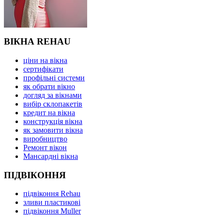
ВІКНА REHAU
ціни на вікна
сертифікати
профільні системи
як обрати вікно
догляд за вікнами
вибір склопакетів
кредит на вікна
конструкція вікна
як замовити вікна
виробництво
Ремонт вікон
Мансардні вікна
ПІДВІКОННЯ
підвіконня Rehau
зливи пластикові
підвіконня Muller