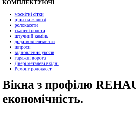
КОМПЛЕКТУЮЧІ
москітні сітки
ціни на жалюзі
ролокасети
тканеві ролети
штучний камінь
додаткові елементи
шпроси
відновлення укосів
гаражні ворота
Двері металеві вхідні
Ремонт ролокасет
Вікна з профілю REHAU,
економічність.
Вікна REHAU, це наш вибір у Ль
вимоги: від високоенергоефектив
асортименту нашої продукції Ви зна