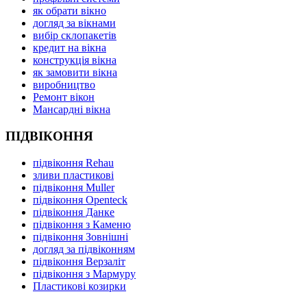
як обрати вікно
догляд за вікнами
вибір склопакетів
кредит на вікна
конструкція вікна
як замовити вікна
виробництво
Ремонт вікон
Мансардні вікна
ПІДВІКОННЯ
підвіконня Rehau
зливи пластикові
підвіконня Muller
підвіконня Openteck
підвіконня Данке
підвіконня з Каменю
підвіконня Зовнішні
догляд за підвіконням
підвіконня Верзаліт
підвіконня з Мармуру
Пластикові козирки