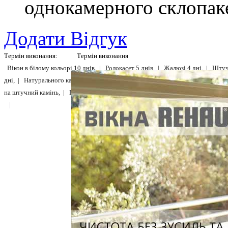
однокамерного склопаке
Додати Відгук
Термін виконання:
Термін виконання
Вікон в білому кольорі 10 днів, |
Ролокасет 5 днів, |
Жалюзі 4 дні, |
Штучн
дні, |
Натурального каменю мармур, граніт 7 днів, |
Ціни на вікна, |
Ціни н
на штучний камінь, |
Ціни на москітні сітки, |
Детальніше...
|