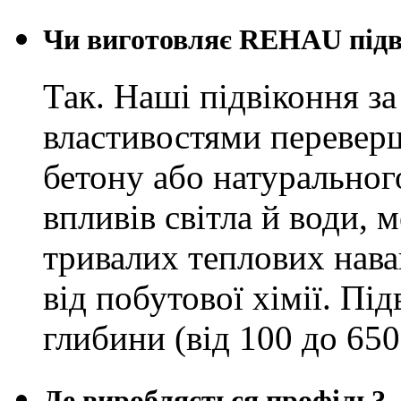
Чи виготовляє REHAU підв
Так. Наші підвіконня з
властивостями переверш
бетону або натуральног
впливів світла й води, 
тривалих теплових нав
від побутової хімії. Пі
глибини (від 100 до 650
Де виробляється профіль?