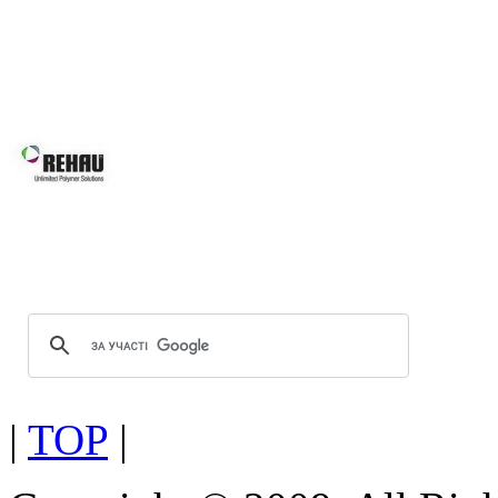
будівлі, так і реконструкції вже і
будинків, для об’єктного будівни
системам Ви робите правильний виб
Вікна REHAU підвищують 
вікон та дверей завдяки за
скла.
Оптимальна геометрія проф
Можливість використання посиленої
|
TOP
|