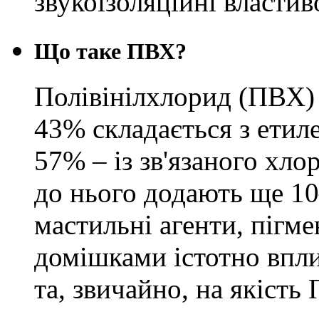
звукоізоляційні властив
Що таке
ПВХ
?
Полівінілхлорид (ПВХ) 
43% складається з етиле
57% – із зв'язаного хл
до нього додають ще 10–
мастильні агенти, пігм
домішками істотно впли
та, звичайно, на якість