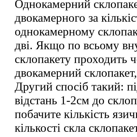
Однокамерний склопакет
двокамерного за кількі
однокамерному склопаке
дві. Якщо по всьому в
склопакету проходить ч
двокамерний склопакет
Другий спосіб такий: пі
відстань 1-2см до скло
побачите кількість язич
кількості скла склопаке