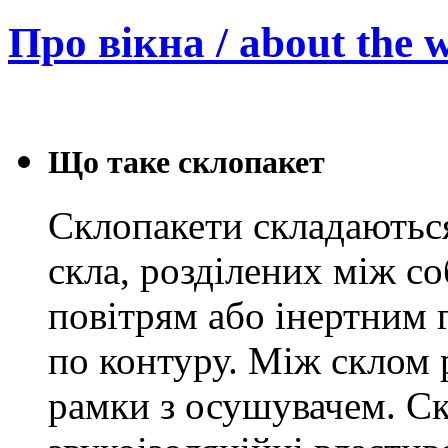
Про вікна / about the 
Що таке склопакет
Склопакети складаються
скла, розділених між 
повітрям або інертним 
по контуру. Між склом
рамки з осушувачем. Ск