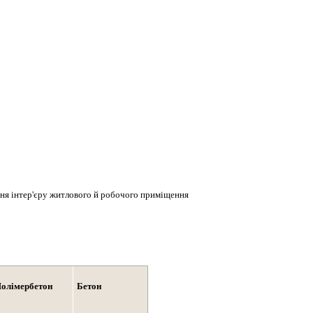
ння інтер'єру житлового й робочого приміщення
олімербетон
Бетон