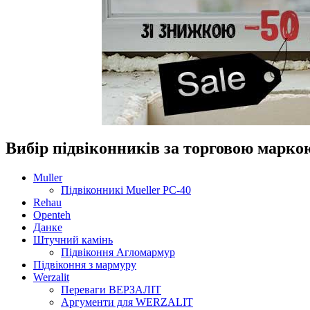
Вибір підвіконників за торговою марко
Muller
Підвіконникі Mueller PC-40
Rehau
Openteh
Данке
Штучний камінь
Підвіконня Агломармур
Підвіконня з мармуру
Werzalit
Переваги ВЕРЗАЛІТ
Аргументи для WERZALIT