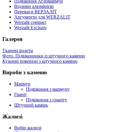
Підвіконня Агломармур
Відливи алюмінієві
Переваги ВЕРЗАЛІТ
Аргументи для WERZALIT
Werzalit compact
Werzalit Exclusiv
Галерея
Тканеві ролети
Фото. Підвіконники із штучного каменю
Кухонні поверхні з штучного каміню
Вироби з каменю
Мармур
Підвіконня з мармуру
Граніт
Підвіконня з граніту
Штучний камінь
Жалюзі
Вибір жалюзі