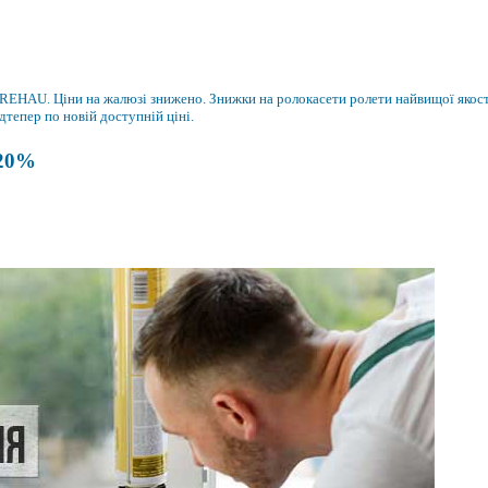
а REHAU. Ціни на жалюзі знижено. Знижки на ролокасети ролети найвищої якост
дтепер по новій доступній ціні.
20%