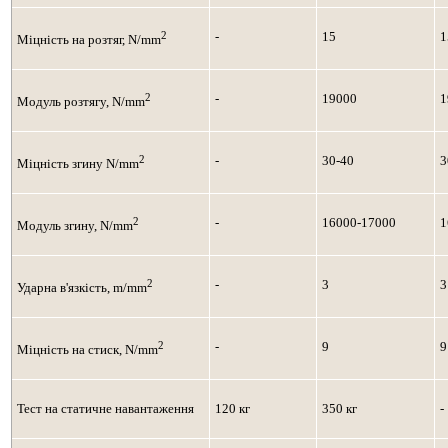
2
-
15
1
Міцність на розтяг, N/mm
2
-
19000
1
Модуль розтягу, N/mm
2
-
30-40
3
Міцність згину N/mm
2
-
16000-17000
1
Модуль згину, N/mm
2
-
3
3
Ударна в'язкість, m/mm
2
-
9
9
Міцність на стиск, N/mm
Тест на статичне навантаження
120 кг
350 кг
-