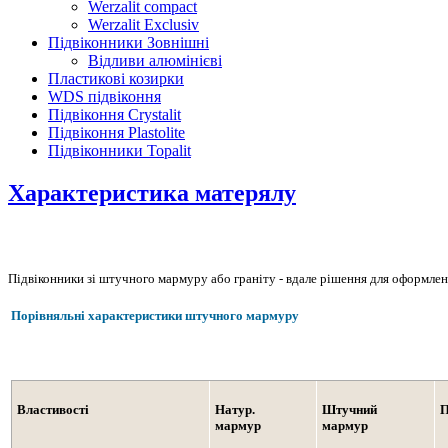
Werzalit compact
Werzalit Exclusiv
Підвіконники Зовнішні
Відливи алюмінієві
Пластикові козирки
WDS підвіконня
Підвіконня Crystalit
Підвіконня Plastolite
Підвіконники Topalit
Характеристика матерялу
Підвіконники зі штучного мармуру або граніту - вдале рішення для оформле
Порівняльні характеристики штучного мармуру
Властивості
Натур.
Штучний
П
мармур
мармур