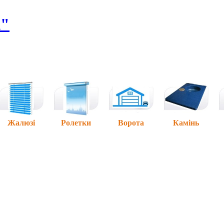
А"
Жалюзі
Ролетки
Ворота
Камінь