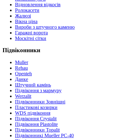
Відновлення відкосів
Ролокасети
Жалюзі
Вікна ціна
Вироби з штучного каменю
Гаражні ворота
Москітні сітки
Підвіконники
Muller
Rehau
Openteh
Данке
Штучний камінь
Підвіконня з мармуру
Werzalit
Підвіконники Зовнішні
Пластикові козирки
WDS підвіконня
Підвіконня Crystalit
Підвіконня Plastolite
Підвіконники Topalit
Підвіконникі Mueller PC-40