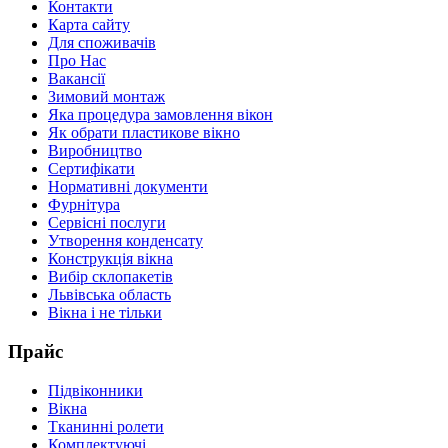
Контакти
Карта сайту
Для споживачів
Про Нас
Вакансії
Зимовий монтаж
Яка процедура замовлення вікон
Як обрати пластикове вікно
Виробництво
Сертифікати
Нормативні документи
Фурнітура
Сервісні послуги
Утворення конденсату
Конструкція вікна
Вибір склопакетів
Львівська область
Вікна і не тільки
Прайс
Підвіконники
Вікна
Тканинні ролети
Комплектуючі