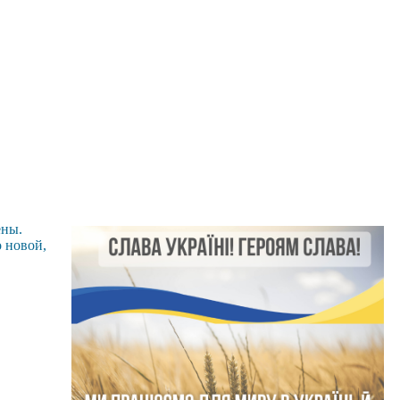
ены.
о новой,