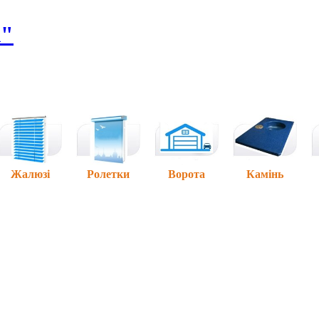
А"
Жалюзі
Ролетки
Ворота
Камінь