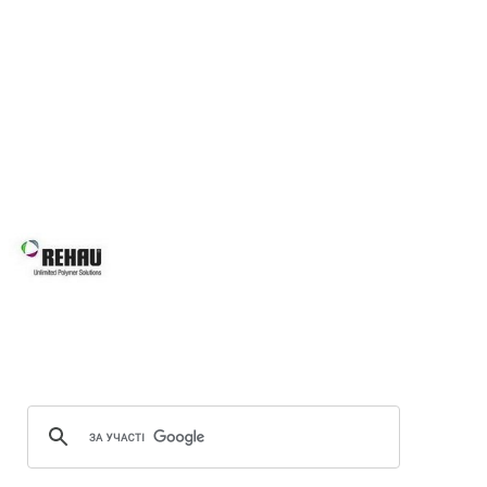
Вікна REHAU, це наш вибір у Ль
вимоги: від високоенергоефектив
асортименту нашої продукції Ви зна
будівлі, так і реконструкції вже і
будинків, для об’єктного будівни
системам Ви робите правильний виб
Вікна REHAU підвищують 
вікон та дверей завдяки за
скла.
Оптимальна геометрія проф
Можливість використання посиленої