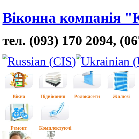
Віконна компанія "
тел. (093) 170 2094, (0
Вікна
Підвіконня
Ролокасети
Жалюзі
Ремонт
Комплектуючі