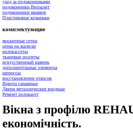
уход за подоконниками
подоконники Верзалит
подоконники мрамор
Пластиковые козырьки
комплектующие
москитные сетки
цены на жалюзи
ролокассеты
тканевые роллеты
искусственный камень
дополнительные элементы
шпроссы
восcтановление откосов
Ворота гаражные
Двери металлические входные
Ремонт ролокасет
Вікна з профілю REHAU,
економічність.