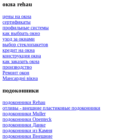
окна rehau
цены на окна
сертификаты
профильные системы
как выбрать окно
уход за окнами
выбор стеклопакетов
кредит на окна
конструкция окна
как заказать окна
производство
Ремонт окон
Мансардні вікна
подоконники
подоконники Rehau
отливы - внешние пластиковые подоконники
подоконники Muller
подоконники Openteck
подоконники Данке
подоконники из Камня
подоконники Внешние