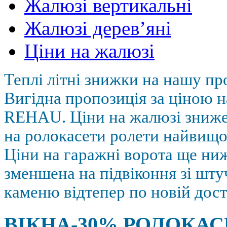
Жалюзі вертикальні
Жалюзі дерев’яні
Ціни на жалюзі
Теплі літні знижки на нашу пр
Вигідна пропозиція за ціною н
REHAU. Ціни на жалюзі зниж
на ролокасети ролети найвищої
Ціни на гаражні ворота ще ниж
зменшена на підвіконня зі шт
каменю відтепер по новій дост
ВІКНА-30% РОЛОКАС