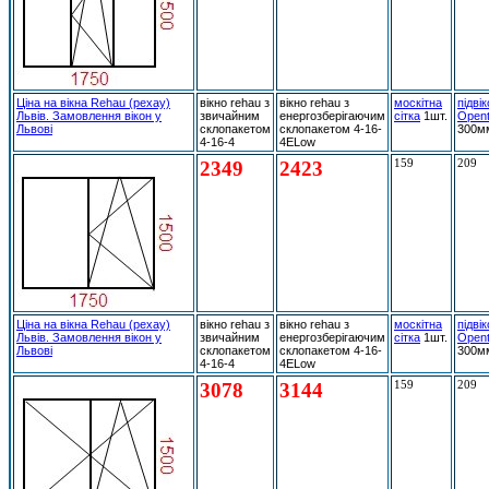
Ціна на вікна Rehau (рехау)
вікно rehau з
вікно rehau з
москітна
підві
Львів. Замовлення вікон у
звичайним
енергозберігаючим
сітка
1шт.
Open
Львові
склопакетом
склопакетом 4-16-
300м
4-16-4
4ELow
2349
2423
159
209
Ціна на вікна Rehau (рехау)
вікно rehau з
вікно rehau з
москітна
підві
Львів. Замовлення вікон у
звичайним
енергозберігаючим
сітка
1шт.
Open
Львові
склопакетом
склопакетом 4-16-
300м
4-16-4
4ELow
3078
3144
159
209