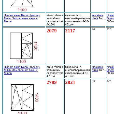
Ціна на вікна Rehau (рехау)
вікно rehau з
вікно rehau з
москітна
підві
Львів. Замовлення вікон у
звичайним
енергозберігаючим
сітка
1шт.
Open
Львові
склопакетом
склопакетом 4-16-
300м
4-16-4
4ELow
2079
2117
94
123
Ціна на вікна Rehau (рехау)
вікно rehau з
вікно rehau з
москітна
підві
Львів. Замовлення вікон у
звичайним
енергозберігаючим
сітка
1шт.
Open
Львові
склопакетом
склопакетом 4-16-
300м
4-16-4
4ELow
2789
2821
94
123