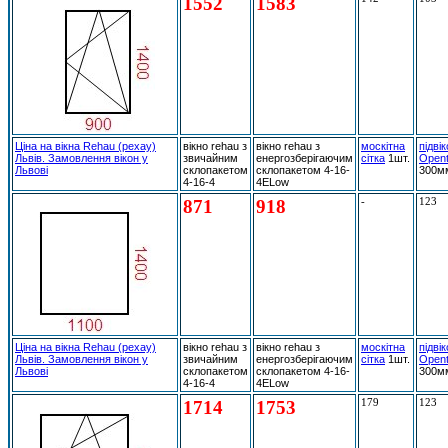
1552
1583
Ціна на вікна Rehau (рехау)
вікно rehau з
вікно rehau з
москітна
підві
Львів. Замовлення вікон у
звичайним
енергозберігаючим
сітка
1шт.
Open
Львові
склопакетом
склопакетом 4-16-
300м
4-16-4
4ELow
871
918
-
123
Ціна на вікна Rehau (рехау)
вікно rehau з
вікно rehau з
москітна
підві
Львів. Замовлення вікон у
звичайним
енергозберігаючим
сітка
1шт.
Open
Львові
склопакетом
склопакетом 4-16-
300м
4-16-4
4ELow
1714
1753
179
123