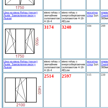
Ціна на вікна Rehau (рехау)
вікно rehau з
вікно rehau з
москітна
підві
Львів. Замовлення вікон у
звичайним
енергозберігаючим
сітка
1шт.
Open
Львові
склопакетом
склопакетом 4-16-
300м
4-16-4
4ELow
3174
3240
104
209
Ціна на вікна Rehau (рехау)
вікно rehau з
вікно rehau з
москітна
підві
Львів. Замовлення вікон у
звичайним
енергозберігаючим
сітка
1шт.
Open
Львові
склопакетом
склопакетом 4-16-
300м
4-16-4
4ELow
2514
2597
115
220