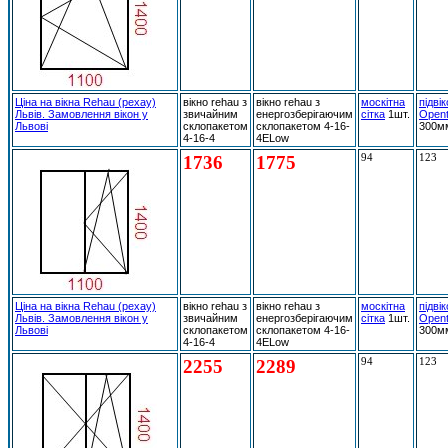
Ціна на вікна Rehau (рехау)
вікно rehau з
вікно rehau з
москітна
підві
Львів. Замовлення вікон у
звичайним
енергозберігаючим
сітка
1шт.
Open
Львові
склопакетом
склопакетом 4-16-
300м
4-16-4
4ELow
1736
1775
94
123
Ціна на вікна Rehau (рехау)
вікно rehau з
вікно rehau з
москітна
підві
Львів. Замовлення вікон у
звичайним
енергозберігаючим
сітка
1шт.
Open
Львові
склопакетом
склопакетом 4-16-
300м
4-16-4
4ELow
2255
2289
94
123