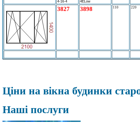
4-16-4
4ELow
3827
3898
110
220
Ціни на вікна будинки старо
Наші послуги