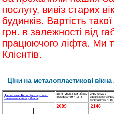
послугу, вивіз старих в
будинків. Вартість такої
грн. в залежності від га
працюючого ліфта. Ми 
Клієнтів.
Ціни на металопластикові вікна 
вікно rehau з звичайним
вікно rehau з
Ціна на вікна Rehau (рехау) Львів.
склопакетом 4-16-4
енергозберігаючи
Замовлення вікон у Львові
склопакетом 4-16
2089
2146