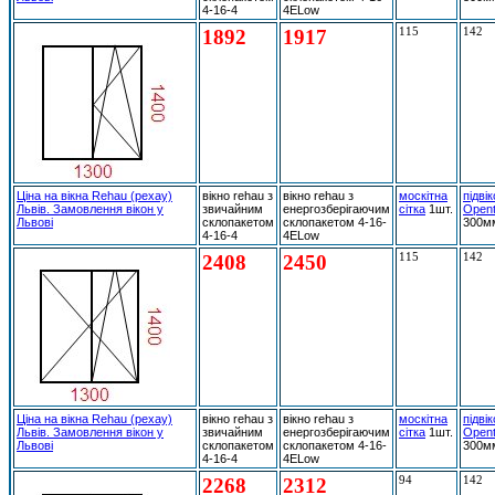
4-16-4
4ELow
1892
1917
115
142
Ціна на вікна Rehau (рехау)
вікно rehau з
вікно rehau з
москітна
підві
Львів. Замовлення вікон у
звичайним
енергозберігаючим
сітка
1шт.
Open
Львові
склопакетом
склопакетом 4-16-
300м
4-16-4
4ELow
2408
2450
115
142
Ціна на вікна Rehau (рехау)
вікно rehau з
вікно rehau з
москітна
підві
Львів. Замовлення вікон у
звичайним
енергозберігаючим
сітка
1шт.
Open
Львові
склопакетом
склопакетом 4-16-
300м
4-16-4
4ELow
2268
2312
94
142