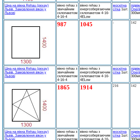
Ціна на вікна Rehau (рехау)
вікно rehau з
вікно rehau з
москітна
підві
Львів. Замовлення вікон у
звичайним
енергозберігаючим
сітка
1шт.
Open
Львові
склопакетом
склопакетом 4-16-
300м
4-16-4
4ELow
987
1045
-
142
Ціна на вікна Rehau (рехау)
вікно rehau з
вікно rehau з
москітна
підві
Львів. Замовлення вікон у
звичайним
енергозберігаючим
сітка
1шт.
Open
Львові
склопакетом
склопакетом 4-16-
300м
4-16-4
4ELow
1865
1914
216
142
Ціна на вікна Rehau (рехау)
вікно rehau з
вікно rehau з
москітна
підві
Львів. Замовлення вікон у
звичайним
енергозберігаючим
сітка
1шт.
Open
Львові
склопакетом
склопакетом 4-16-
300м