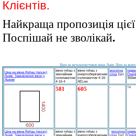
Клієнтів.
Найкраща пропозиція ціє
Поспішай не зволікай
.
Ціни на металопластикові вікна Львів. Ціни на компл
вікно rehau з
вікно rehau з
москітна
підві
Ціна на вікна Rehau (рехау)
звичайним
енергозберігаючим
сітка
1шт.
Open
Львів. Замовлення вікон у
склопакетом
склопакетом 4-16-
300м
Львові
4-16-4
4ELow
581
605
-
74
Ціна на вікна Rehau (рехау)
вікно rehau з
вікно rehau з
москітна
підві
Львів. Замовлення вікон у
звичайним
енергозберігаючим
сітка
1шт.
Open