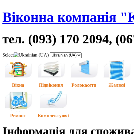
Віконна компанія "
тел. (093) 170 2094, (0
Select
Вікна
Підвіконня
Ролокасети
Жалюзі
Ремонт
Комплектуючі
Інформація для спожив