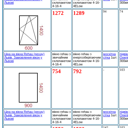
Львові
склопакетом
склопакетом 4-16-
300м
4-16-4
4ELow
1272
1289
94
74
Ціна на вікна Rehau (рехау)
вікно rehau з
вікно rehau з
москітна
підві
Львів. Замовлення вікон у
звичайним
енергозберігаючим
сітка
1шт.
Open
Львові
склопакетом
склопакетом 4-16-
300м
4-16-4
4ELow
754
792
-
103
Ціна на вікна Rehau (рехау)
вікно rehau з
вікно rehau з
москітна
підві
Львів. Замовлення вікон у
звичайним
енергозберігаючим
сітка
1шт.
Open
Львові
склопакетом
склопакетом 4-16-
300м
4-16-4
4ELow
142
103