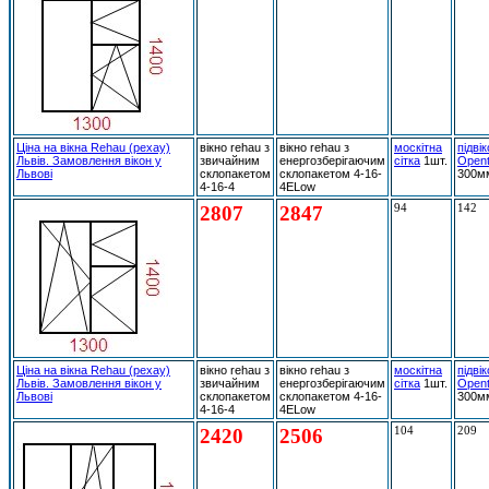
Ціна на вікна Rehau (рехау)
вікно rehau з
вікно rehau з
москітна
підві
Львів. Замовлення вікон у
звичайним
енергозберігаючим
сітка
1шт.
Open
Львові
склопакетом
склопакетом 4-16-
300м
4-16-4
4ELow
2807
2847
94
142
Ціна на вікна Rehau (рехау)
вікно rehau з
вікно rehau з
москітна
підві
Львів. Замовлення вікон у
звичайним
енергозберігаючим
сітка
1шт.
Open
Львові
склопакетом
склопакетом 4-16-
300м
4-16-4
4ELow
2420
2506
104
209