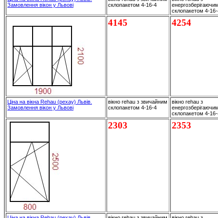
Замовлення вікон у Львові
склопакетом 4-16-4
енергозберігаючи
склопакетом 4-16
4145
4254
Ціна на вікна Rehau (рехау) Львів.
вікно rehau з звичайним
вікно rehau з
Замовлення вікон у Львові
склопакетом 4-16-4
енергозберігаючи
склопакетом 4-16
2303
2353
Ціна на вікна Rehau (рехау) Львів.
вікно rehau з звичайним
вікно rehau з