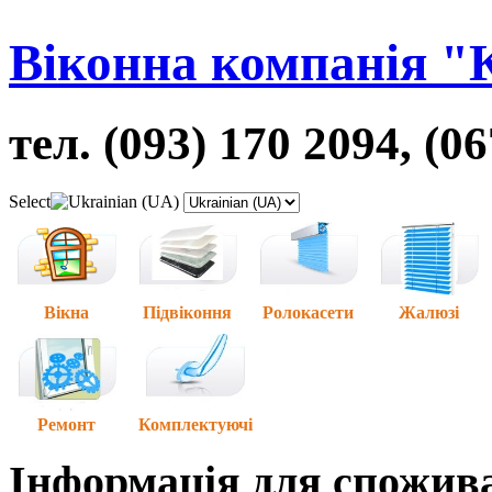
Віконна компанія "
тел. (093) 170 2094, (0
Select
Вікна
Підвіконня
Ролокасети
Жалюзі
Ремонт
Комплектуючі
Інформація для спожив