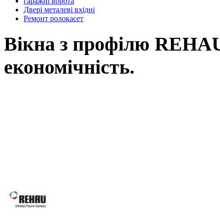
гаражні ворота
Двері металеві вхідні
Ремонт ролокасет
Вікна з профілю REHAU,
економічність.
Вікна REHAU, це наш вибір у Ль
вимоги: від високоенергоефектив
асортименту нашої продукції Ви зна
будівлі, так і реконструкції вже і
будинків, для об’єктного будівни
системам Ви робите правильний виб
Вікна REHAU підвищують 
вікон та дверей завдяки за