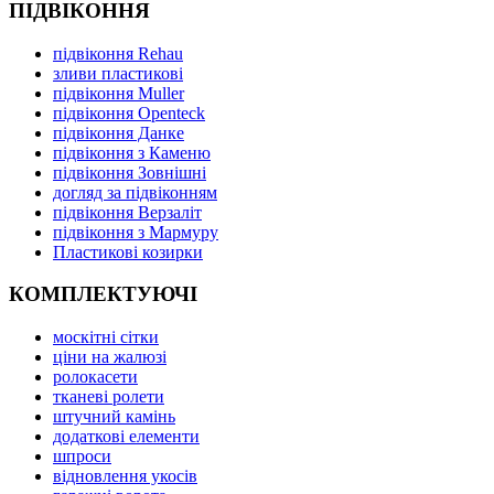
ПІДВІКОННЯ
підвіконня Rehau
зливи пластикові
підвіконня Muller
підвіконня Openteck
підвіконня Данке
підвіконня з Каменю
підвіконня Зовнішні
догляд за підвіконням
підвіконня Верзаліт
підвіконня з Мармуру
Пластикові козирки
КОМПЛЕКТУЮЧІ
москітні сітки
ціни на жалюзі
ролокасети
тканеві ролети
штучний камінь
додаткові елементи
шпроси
відновлення укосів