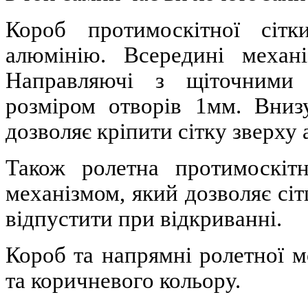
Короб протимоскітної сітк
алюмінію. Всередині механ
Направляючі з щіточними 
розміром отворів 1мм. Вниз
дозволяє кріпити сітку зверху 
Також ролетна протимоскітн
механізмом, який дозволяє сітц
відпустити при відкриванні.
Короб та напрямні ролетної мо
та коричневого кольору.