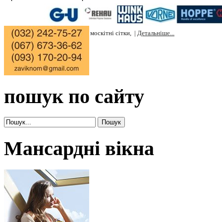
Вікон в білому кольорі 10 днів, |
Ролокасет 5 днів, |
Жалюзі 4 дні, |
Штучн
дні, |
Натурального каменю мармур, граніт 7 днів, |
Ціни на вікна, |
Ціни н
на штучний камінь, |
Ціни на москітні сітки, |
Детальніше...
|
пошук по сайту
Мансардні вікна