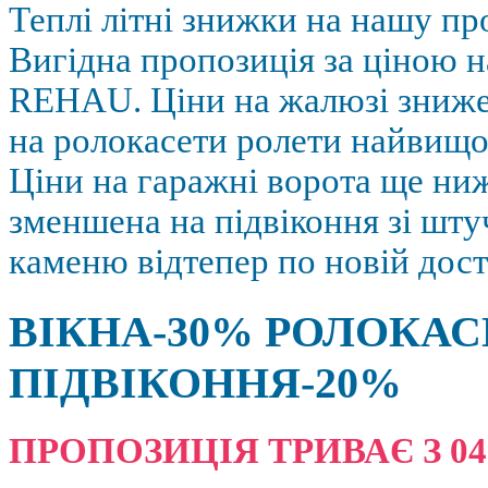
Теплі літні знижки на нашу пр
Вигідна пропозиція за ціною н
REHAU. Ціни на жалюзі зниж
на ролокасети ролети найвищої
Ціни на гаражні ворота ще ниж
зменшена на підвіконня зі шт
каменю відтепер по новій дост
ВІКНА-30% РОЛОКАС
ПІДВІКОННЯ-20%
ПРОПОЗИЦІЯ ТРИВАЄ З 04.08