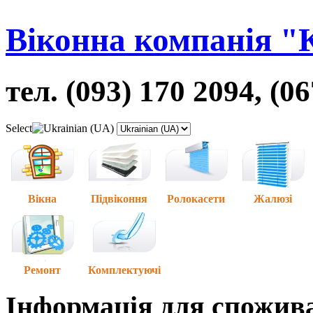
Віконна компанія "
тел. (093) 170 2094, (0
Select
Вікна
Підвіконня
Ролокасети
Жалюзі
Ремонт
Комплектуючі
Інформація для спожив