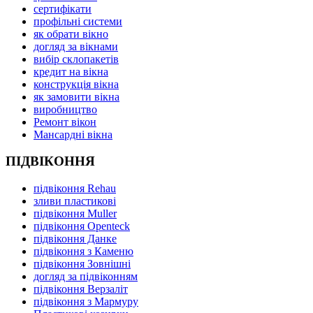
сертифікати
профільні системи
як обрати вікно
догляд за вікнами
вибір склопакетів
кредит на вікна
конструкція вікна
як замовити вікна
виробництво
Ремонт вікон
Мансардні вікна
ПІДВІКОННЯ
підвіконня Rehau
зливи пластикові
підвіконня Muller
підвіконня Openteck
підвіконня Данке
підвіконня з Каменю
підвіконня Зовнішні
догляд за підвіконням
підвіконня Верзаліт
підвіконня з Мармуру