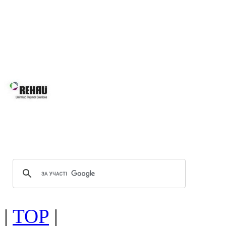
асортименту нашої продукції Ви зна
будівлі, так і реконструкції вже і
будинків, для об’єктного будівни
системам Ви робите правильний виб
Вікна REHAU підвищують 
вікон та дверей завдяки за
скла.
Оптимальна геометрія проф
Можливість використання посиленої
|
TOP
|