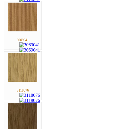
3069041
3118076