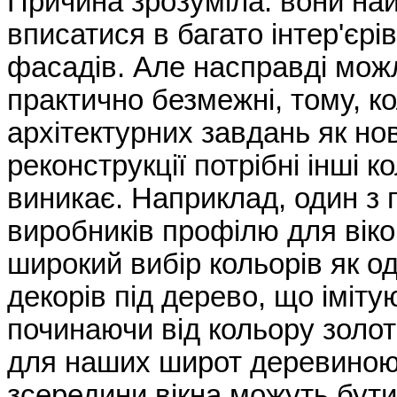
Причина зрозуміла: вони на
вписатися в багато інтер'єрі
фасадів. Але насправді можл
практично безмежні, тому, к
архітектурних завдань як нов
реконструкції потрібні інші к
виникає. Наприклад, один з 
виробників профілю для вік
широкий вибір кольорів як одн
декорів під дерево, що іміту
починаючи від кольору золот
для наших широт деревиною г
зсередини вікна можуть бути 