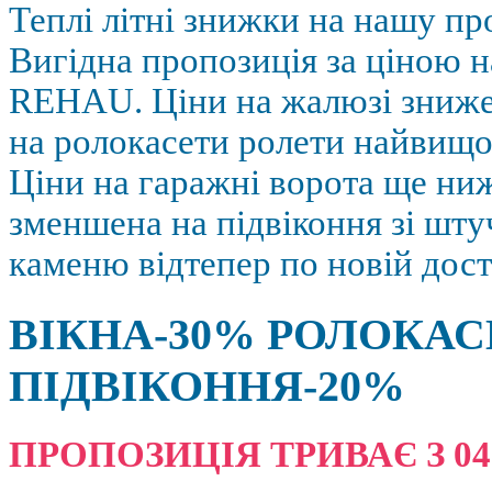
Теплі літні знижки на нашу пр
Вигідна пропозиція за ціною н
REHAU. Ціни на жалюзі зниж
на ролокасети ролети найвищої
Ціни на гаражні ворота ще ниж
зменшена на підвіконня зі шт
каменю відтепер по новій дост
ВІКНА-30% РОЛОКАС
ПІДВІКОННЯ-20%
ПРОПОЗИЦІЯ ТРИВАЄ З 04.08