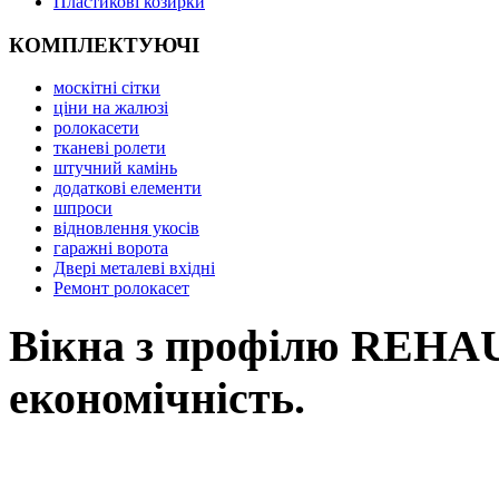
Пластикові козирки
КОМПЛЕКТУЮЧІ
москітні сітки
ціни на жалюзі
ролокасети
тканеві ролети
штучний камінь
додаткові елементи
шпроси
відновлення укосів
гаражні ворота
Двері металеві вхідні
Ремонт ролокасет
Вікна з профілю REHAU,
економічність.
Вікна REHAU, це наш вибір у Ль
вимоги: від високоенергоефектив