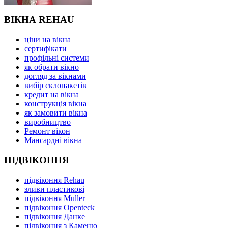
ВІКНА REHAU
ціни на вікна
сертифікати
профільні системи
як обрати вікно
догляд за вікнами
вибір склопакетів
кредит на вікна
конструкція вікна
як замовити вікна
виробництво
Ремонт вікон
Мансардні вікна
ПІДВІКОННЯ
підвіконня Rehau
зливи пластикові
підвіконня Muller
підвіконня Openteck
підвіконня Данке
підвіконня з Каменю