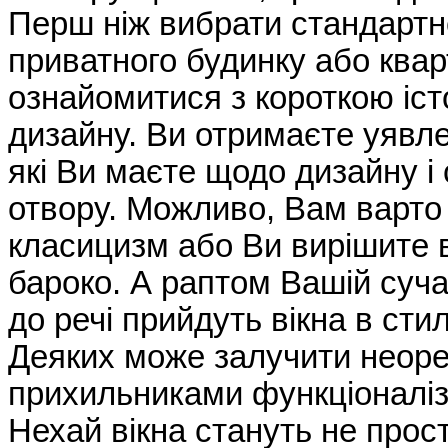
Перш ніж вибрати стандартн
приватного будинку або ква
ознайомитися з короткою істо
дизайну. Ви отримаєте уявл
які Ви маєте щодо дизайну 
отвору. Можливо, Вам варто 
класицизм або Ви вирішите в
бароко. А раптом Вашій суча
до речі прийдуть вікна в сти
Деяких може залучити неорен
прихильниками функціоналіз
Нехай вікна стануть не про