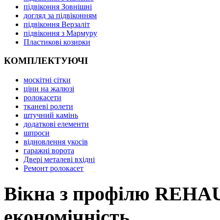
підвіконня Зовнішні
догляд за підвіконням
підвіконня Верзаліт
підвіконня з Мармуру
Пластикові козирки
КОМПЛЕКТУЮЧІ
москітні сітки
ціни на жалюзі
ролокасети
тканеві ролети
штучний камінь
додаткові елементи
шпроси
відновлення укосів
гаражні ворота
Двері металеві вхідні
Ремонт ролокасет
Вікна з профілю REHAU,
економічність.