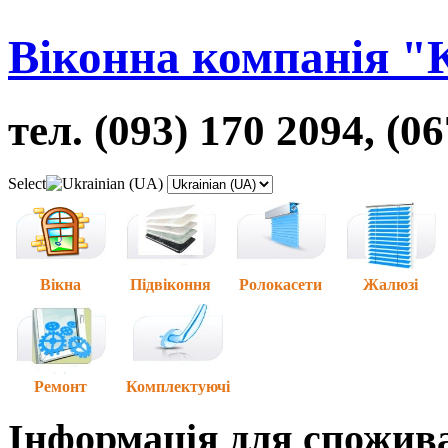
Віконна компанія "
тел. (093) 170 2094, (0
Select
Вікна
Підвіконня
Ролокасети
Жалюзі
Ремонт
Комплектуючі
Інформація для спожив