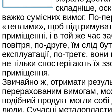
складніше, оск
важко сумісних вимог. По-пе
«теплими», щоб підтримуват
приміщенні, і в той же час з
повітря, по-друге, їм слід б
експлуатації, по-третє, вони
не тільки спостерігають їх зз
приміщення.
Звичайно ж, отримати резуль
перерахованим вимогам, можл
подібний продукт могли собі 
люди. Сучасні металопласти