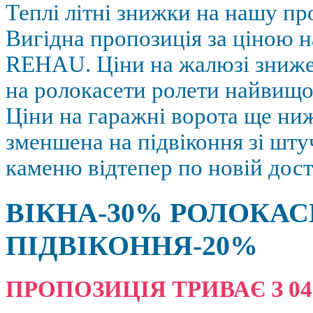
Теплі літні знижки на нашу пр
Вигідна пропозиція за ціною н
REHAU. Ціни на жалюзі зниж
на ролокасети ролети найвищої
Ціни на гаражні ворота ще ниж
зменшена на підвіконня зі шт
каменю відтепер по новій дост
ВІКНА-30% РОЛОКАС
ПІДВІКОННЯ-20%
ПРОПОЗИЦІЯ ТРИВАЄ З 04.08