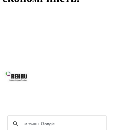
Вікна REHAU, це наш вибір у Ль
вимоги: від високоенергоефектив
асортименту нашої продукції Ви зна
будівлі, так і реконструкції вже і
будинків, для об’єктного будівни
системам Ви робите правильний виб
Вікна REHAU підвищують 
вікон та дверей завдяки за
скла.
Оптимальна геометрія проф
Можливість використання посиленої