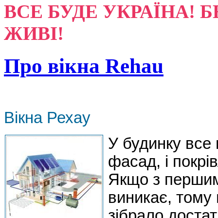
ВСЕ БУДЕ УКРАЇНА! Б
ЖИВІ!
Про вікна Rehau
Вікна Рехау
У будинку все 
фасад, і покрівл
Якщо з перши
виникає, тому 
зібрало достат