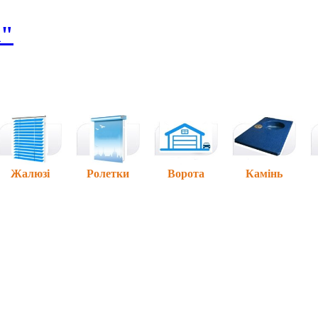
А"
Жалюзі
Ролетки
Ворота
Камінь