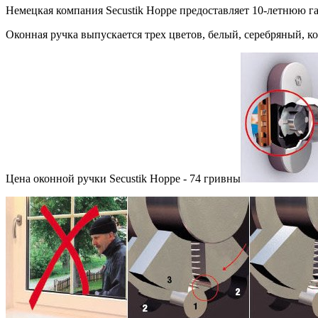
Немецкая компания Secustik Hoppe предоставляет 10-летнюю га
Оконная ручка выпускается трех цветов, белый, серебряный, к
Цена оконной ручки Secustik Hoppe - 74 гривны