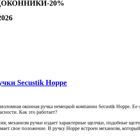
ДОКОННИКИ-20%
2026
чки Secustik Hoppe
зломная оконная ручка немецкой компании Secustik Hoppe. Ее о
сности. Как это работает?
ения, механизм ручки издает характерные щелчки, подобные щел
мает свое положение. В ручку Hoppe встроен механизм, которы