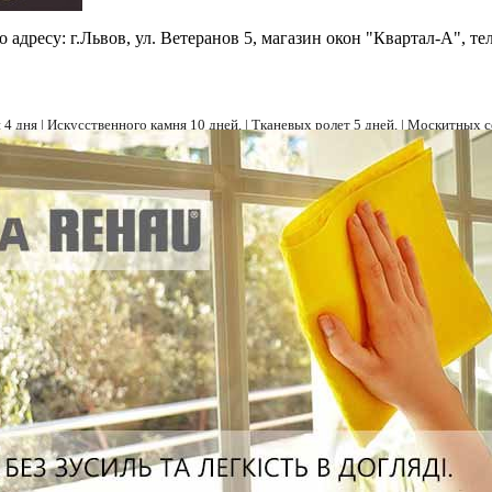
ресу: г.Львов, ул. Ветеранов 5, магазин окон "Квартал-А", теле
4 дня |
Искусственного камня 10 дней, |
Тканевых ролет 5 дней, |
Москитных се