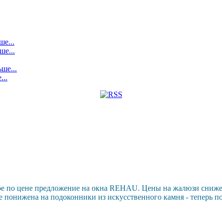
ше...
ше...
ше...
...
ое по цене предложение на окна REHAU. Цены на жалюзи сниж
е понижена на подоконники из искусственного камня - теперь п