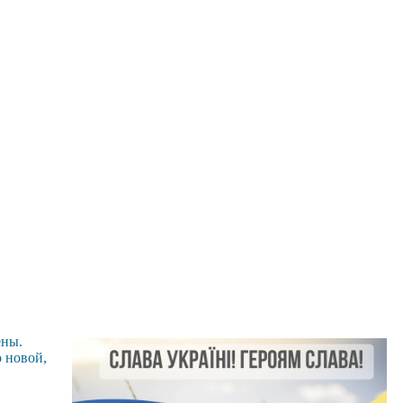
ены.
о новой,