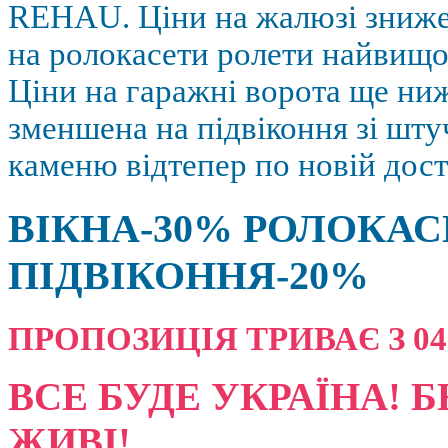
REHAU. Ціни на жалюзі зниж
на ролокасети ролети найвищої
Ціни на гаражні ворота ще ниж
зменшена на підвіконня зі шт
каменю відтепер по новій дост
ВІКНА-30% РОЛОКАС
ПІДВІКОННЯ-20%
ПРОПОЗИЦІЯ ТРИВАЄ З 04.08
ВСЕ БУДЕ УКРАЇНА! Б
ЖИВІ!