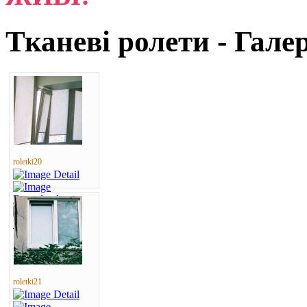
Тканеві ролети - Гале
roletki20
roletki21