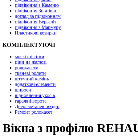
підвіконня з Каменю
підвіконня Зовнішні
догляд за підвіконням
підвіконня Верзаліт
підвіконня з Мармуру
Пластикові козирки
КОМПЛЕКТУЮЧІ
москітні сітки
ціни на жалюзі
ролокасети
тканеві ролети
штучний камінь
додаткові елементи
шпроси
відновлення укосів
гаражні ворота
Двері металеві вхідні
Ремонт ролокасет
Вікна з профілю REHAU,