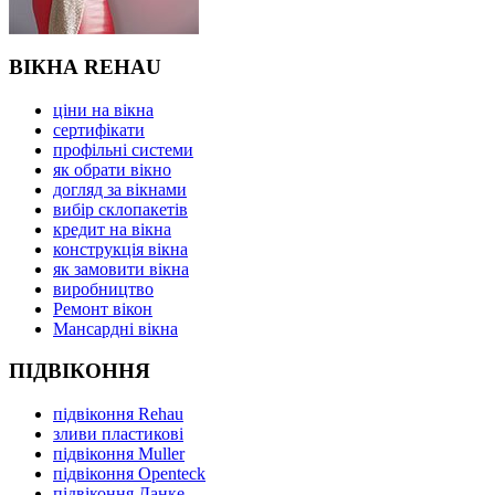
ВІКНА REHAU
ціни на вікна
сертифікати
профільні системи
як обрати вікно
догляд за вікнами
вибір склопакетів
кредит на вікна
конструкція вікна
як замовити вікна
виробництво
Ремонт вікон
Мансардні вікна
ПІДВІКОННЯ
підвіконня Rehau
зливи пластикові
підвіконня Muller
підвіконня Openteck
підвіконня Данке