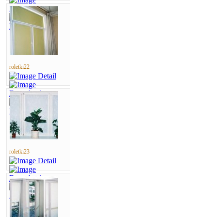
roletki22
roletki23