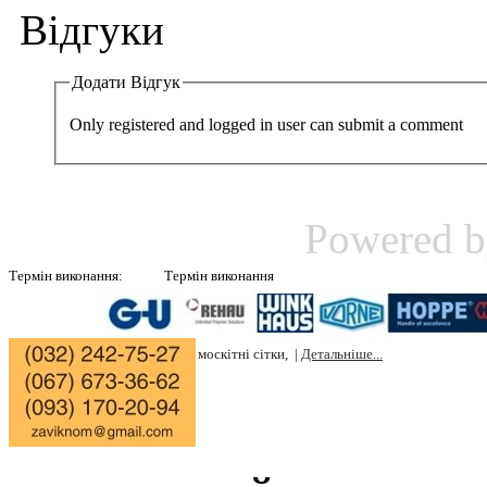
Відгуки
Додати Відгук
Only registered and logged in user can submit a comment
Powered 
Термін виконання:
Термін виконання
Вікон в білому кольорі 10 днів, |
Ролокасет 5 днів, |
Жалюзі 4 дні, |
Штучн
дні, |
Натурального каменю мармур, граніт 7 днів, |
Ціни на вікна, |
Ціни н
на штучний камінь, |
Ціни на москітні сітки, |
Детальніше...
|