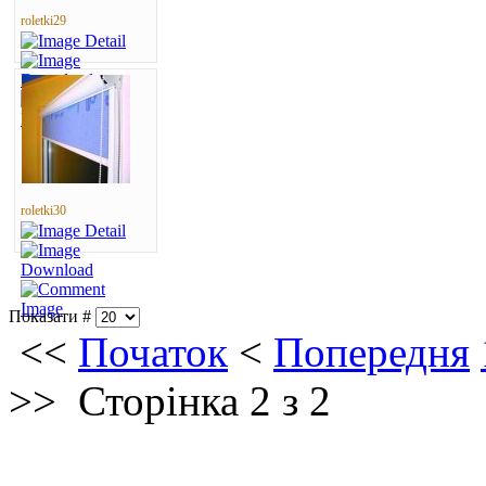
roletki29
roletki30
Показати #
<<
Початок
<
Попередня
>>
Сторінка 2 з 2