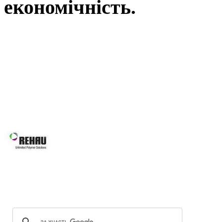
економічність.
Вікна REHAU, це наш вибір у Ль
вимоги: від високоенергоефектив
асортименту нашої продукції Ви зна
будівлі, так і реконструкції вже і
будинків, для об’єктного будівни
системам Ви робите правильний виб
Вікна REHAU підвищують 
вікон та дверей завдяки за
скла.
Оптимальна геометрія проф
Можливість використання посиленої