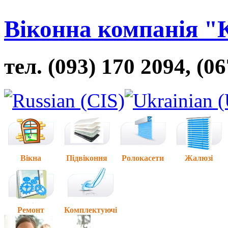
Віконна компанія "
тел. (093) 170 2094, (0
Вікна
Підвіконня
Ролокасети
Жалюзі
Ремонт
Комплектуючі