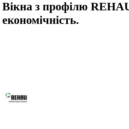
Вікна з профілю REHAU,
економічність.
Вікна REHAU, це наш вибір у Ль
вимоги: від високоенергоефектив
асортименту нашої продукції Ви зна
будівлі, так і реконструкції вже і
будинків, для об’єктного будівни
системам Ви робите правильний виб
Вікна REHAU підвищують 
вікон та дверей завдяки за
скла.
Оптимальна геометрія проф
Можливість використання посиленої