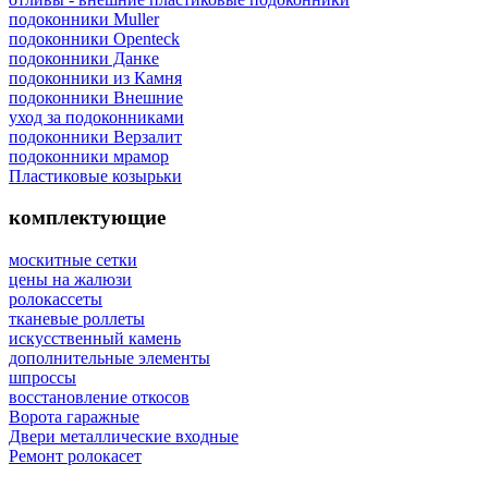
подоконники Muller
подоконники Openteck
подоконники Данке
подоконники из Камня
подоконники Внешние
уход за подоконниками
подоконники Верзалит
подоконники мрамор
Пластиковые козырьки
комплектующие
москитные сетки
цены на жалюзи
ролокассеты
тканевые роллеты
искусственный камень
дополнительные элементы
шпроссы
восcтановление откосов
Ворота гаражные
Двери металлические входные
Ремонт ролокасет